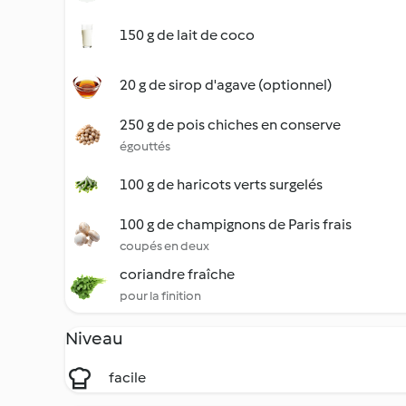
150 g de lait de coco
20 g de sirop d'agave (optionnel)
250 g de pois chiches en conserve
égouttés
100 g de haricots verts surgelés
100 g de champignons de Paris frais
coupés en deux
coriandre fraîche
pour la finition
Niveau
facile