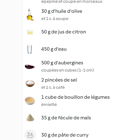
épépiné et coupé en morceaux
30 g d'huile d'olive
et 2 c. à soupe
50 g de jus de citron
450 g d'eau
500 g d'aubergines
coupées en cubes (1-2 cm)
2 pincées de sel
et 1 c. à café
1 cube de bouillon de légumes
émietté
35 g de fécule de maïs
30 g de pâte de curry