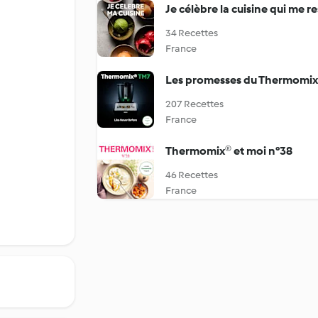
Je célèbre la cuisine qui me 
34 Recettes
France
Les promesses du Thermomi
207 Recettes
France
Thermomix® et moi n°38
46 Recettes
France