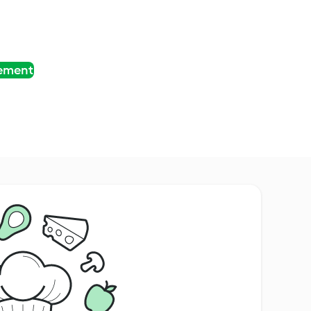
tement