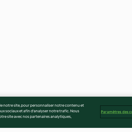
 notre site, pour personnaliser notre contenu et
ux sociaux et afin d’analyser notre trafic. Nous
Paramètres des c
re site avec nos partenaires analytiques,