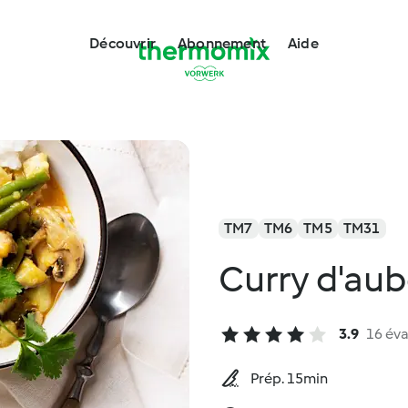
Découvrir
Abonnement
Aide
TM7
TM6
TM5
TM31
Curry d'aub
3.9
16 éva
Prép. 15min