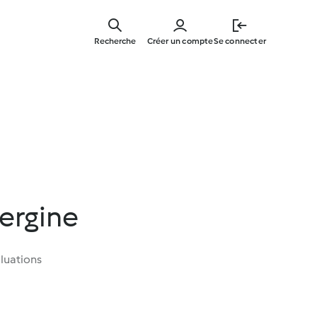
Skip
to
Recherche
Créer un compte
Se connecter
main
content
ergine
luations