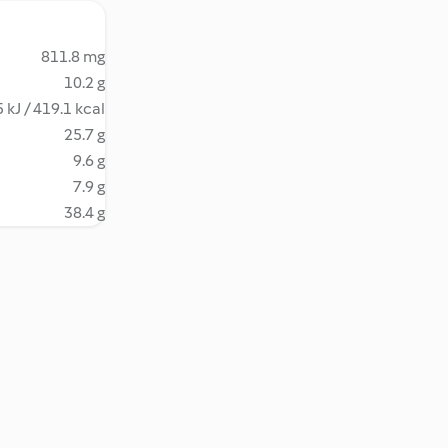
811.8 mg
10.2 g
 kJ / 419.1 kcal
25.7 g
9.6 g
7.9 g
38.4 g