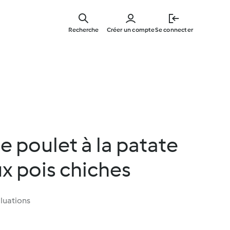
Skip
to
Recherche
Créer un compte
Se connecter
main
content
de poulet à la patate
x pois chiches
luations