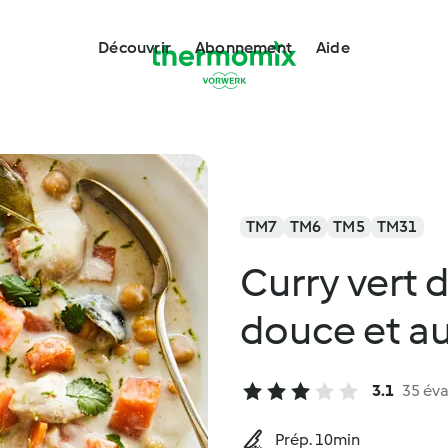
Découvrir
Abonnement
Aide
TM7
TM6
TM5
TM31
Curry vert 
douce et au
3.1
35 éva
Prép. 10min