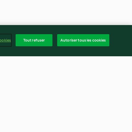
ookies
Tout refuser
Autoriser tous les cookies
ne
Buddha bowl lentilles, petit
épeautre et crevettes
4.8
(33)