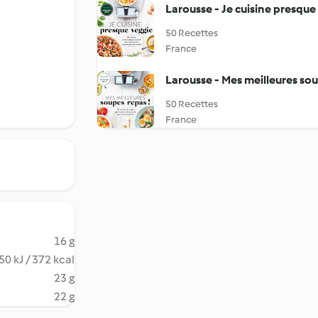
Larousse - Je cuisine presque
50 Recettes
France
Larousse - Mes meilleures sou
50 Recettes
France
16 g
50 kJ / 372 kcal
23 g
22 g