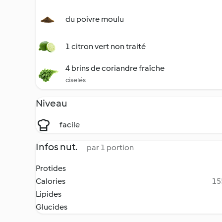
du poivre moulu
1 citron vert non traité
4 brins de coriandre fraîche
ciselés
Niveau
facile
Infos nut.
par 1 portion
Protides
Calories
15
Lipides
Glucides