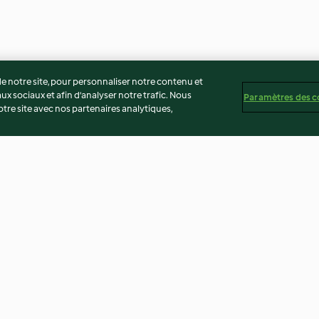
 notre site, pour personnaliser notre contenu et
ux sociaux et afin d’analyser notre trafic. Nous
Paramètres des c
re site avec nos partenaires analytiques,
ahl
Soupe de carottes, haricots
Curry d'aubergi
rouges et maïs
3.9
(64)
3.9
(16)