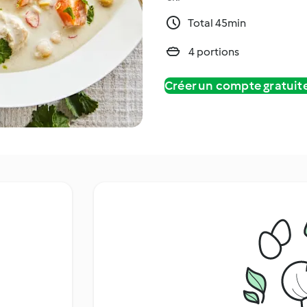
Total 45min
4 portions
Créer un compte gratui