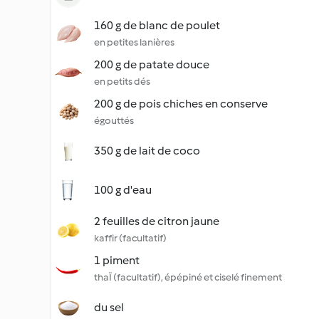
160 g de blanc de poulet
en petites lanières
200 g de patate douce
en petits dés
200 g de pois chiches en conserve
égouttés
350 g de lait de coco
100 g d'eau
2 feuilles de citron jaune
kaffir (facultatif)
1 piment
thaÏ (facultatif), épépiné et ciselé finement
du sel