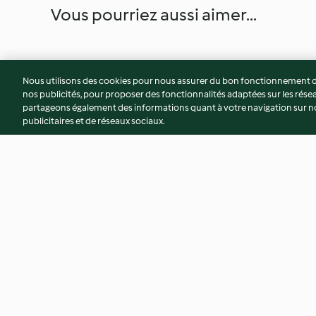
Vous pourriez aussi aimer...
Nous utilisons des cookies pour nous assurer du bon fonctionnement de
nos publicités, pour proposer des fonctionnalités adaptées sur les résea
partageons également des informations quant à votre navigation sur not
publicitaires et de réseaux sociaux.
Mijoté de choux de Bruxelles
Tikka bowl façon d
au boulgour et noisettes
3.9
(25)
2.9
(32)