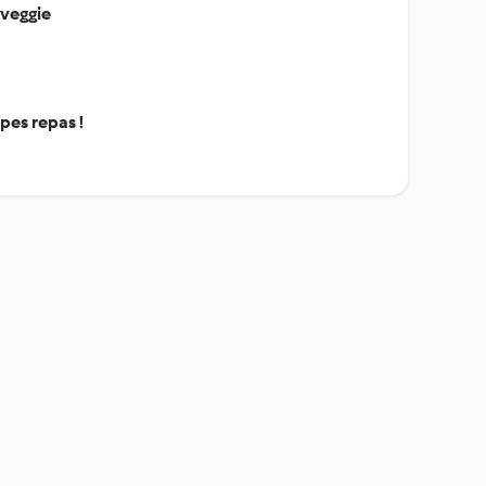
 veggie
pes repas !