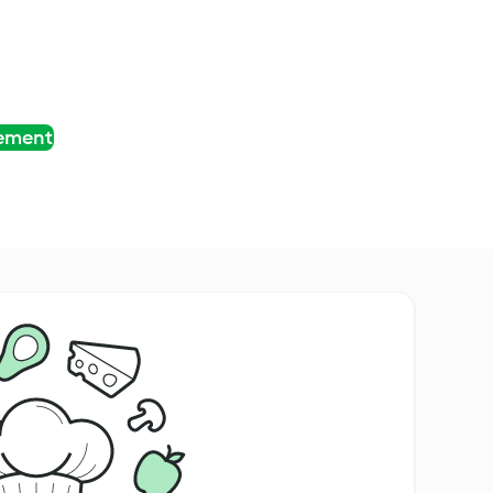
tement