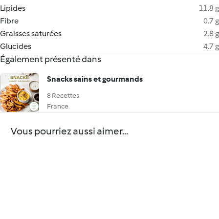
Lipides
11.8 g
Fibre
0.7 g
Graisses saturées
2.8 g
Glucides
4.7 g
Également présenté dans
Snacks sains et gourmands
8 Recettes
France
Vous pourriez aussi aimer...