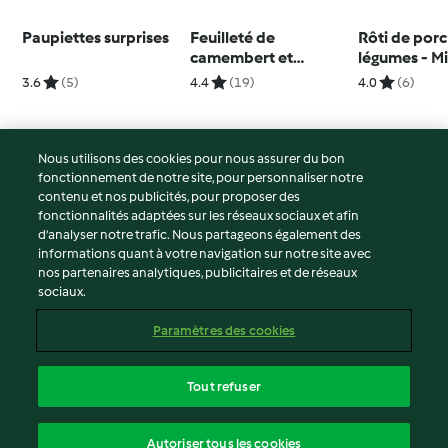
Paupiettes surprises
Feuilleté de
Rôti de porc
camembert et
légumes - M
guanciale
3.6
(5)
4.4
(19)
4.0
(6)
Nous utilisons des cookies pour nous assurer du bon
fonctionnement de notre site, pour personnaliser notre
© Copyright 2026
contenu et nos publicités, pour proposer des
fonctionnalités adaptées sur les réseaux sociaux et afin
Conditions d'utilisation
d’analyser notre trafic. Nous partageons également des
Politique de confidentialité
informations quant à votre navigation sur notre site avec
Non-responsabilité
nos partenaires analytiques, publicitaires et de réseaux
sociaux.
Mentions légales
Cookies
Paramètres des cookies
Contenu du rapport
Résilier le contrat
Tout refuser
Déclaration d'accessibilité
français
Autoriser tous les cookies