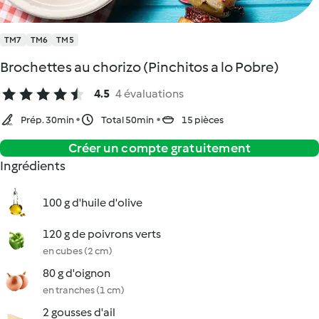
TM7
TM6
TM5
Brochettes au chorizo (Pinchitos a lo Pobre)
4.5
4 évaluations
Prép. 30min
Total 50min
15 pièces
Créer un compte gratuitement
Ingrédients
100 g d'huile d'olive
120 g de poivrons verts
en cubes (2 cm)
80 g d'oignon
en tranches (1 cm)
2 gousses d'ail