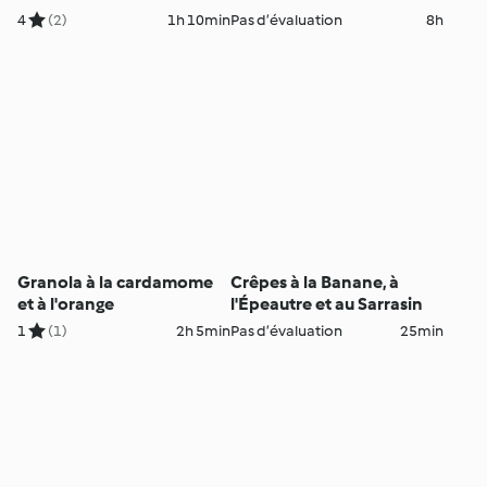
d'Avoine
4
(2)
1h 10min
Pas d’évaluation
8h
Granola à la cardamome
Crêpes à la Banane, à
et à l'orange
l'Épeautre et au Sarrasin
1
(1)
2h 5min
Pas d’évaluation
25min