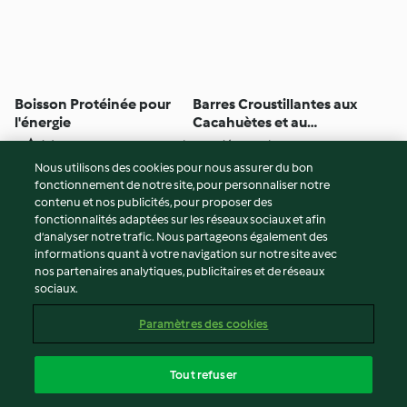
Boisson Protéinée pour
Barres Croustillantes aux
l'énergie
Cacahuètes et au
Chocolat
4
(3)
5min
Pas d’évaluation
1h
Nous utilisons des cookies pour nous assurer du bon
fonctionnement de notre site, pour personnaliser notre
© Copyright 2026
contenu et nos publicités, pour proposer des
fonctionnalités adaptées sur les réseaux sociaux et afin
Conditions d'utilisation
d’analyser notre trafic. Nous partageons également des
Politique de confidentialité
informations quant à votre navigation sur notre site avec
Non-responsabilité
nos partenaires analytiques, publicitaires et de réseaux
sociaux.
Mentions légales
Cookies
Paramètres des cookies
Contenu du rapport
Résilier le contrat
Tout refuser
Déclaration d'accessibilité