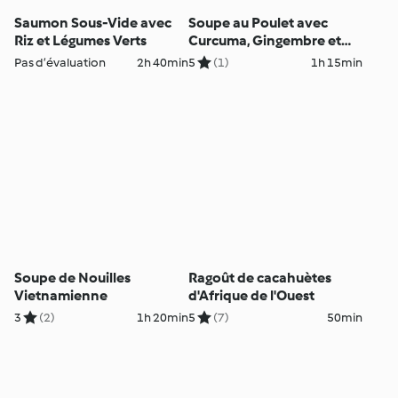
Saumon Sous-Vide avec
Soupe au Poulet avec
Riz et Légumes Verts
Curcuma, Gingembre et
Légumes mélangés
Pas d’évaluation
2h 40min
5
(1)
1h 15min
Soupe de Nouilles
Ragoût de cacahuètes
Vietnamienne
d'Afrique de l'Ouest
3
(2)
1h 20min
5
(7)
50min