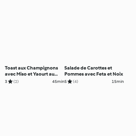
Toast aux Champignons
Salade de Carottes et
avec Miso et Yaourt au
Pommes avec Feta et Noix
Tahini
3
(2)
45min
5
(4)
15min