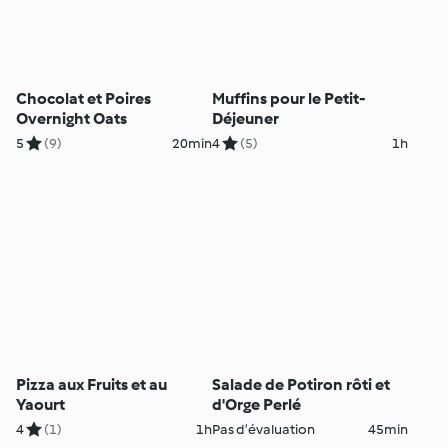
Chocolat et Poires
Muffins pour le Petit-
Overnight Oats
Déjeuner
5
(9)
20min
4
(5)
1h
Pizza aux Fruits et au
Salade de Potiron rôti et
Yaourt
d'Orge Perlé
4
(1)
1h
Pas d’évaluation
45min