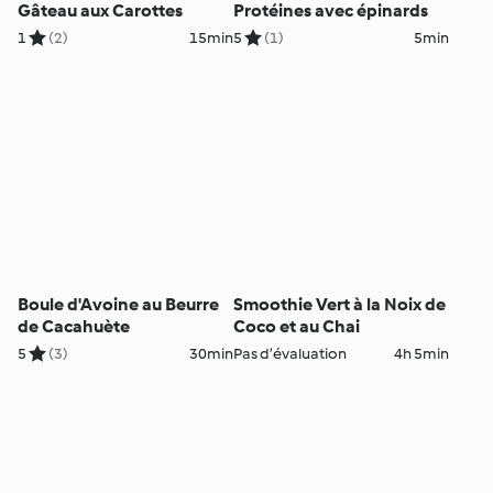
Gâteau aux Carottes
Protéines avec épinards
1
(2)
15min
5
(1)
5min
Boule d'Avoine au Beurre
Smoothie Vert à la Noix de
de Cacahuète
Coco et au Chai
5
(3)
30min
Pas d’évaluation
4h 5min