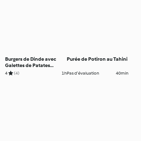
Burgers de Dinde avec
Purée de Potiron au Tahini
Galettes de Patates
Douces spiralées
4
(4)
1h
Pas d’évaluation
40min