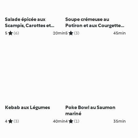
Salade épicée aux
Soupe crémeuse au
Scampis, Carottes et
Potiron et aux Courgettes
Concombres
avec des Nouilles de
5
(6)
20min
5
(3)
45min
Courgettes
Kebab aux Légumes
Poke Bowl au Saumon
mariné
4
(3)
40min
4
(1)
35min