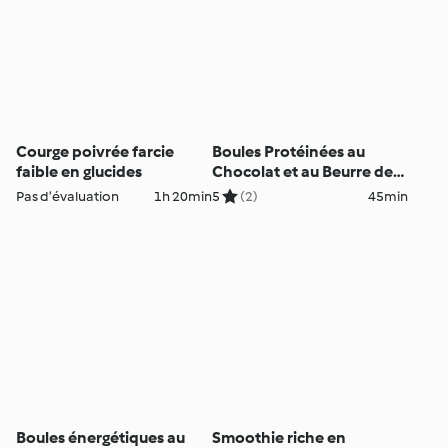
Courge poivrée farcie
Boules Protéinées au
faible en glucides
Chocolat et au Beurre de
Cacahuète
Pas d’évaluation
1h 20min
5
(2)
45min
Boules énergétiques au
Smoothie riche en