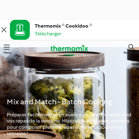
Thermomix ® Cookidoo ®
Télécharger
Menu
Recherche
Mix and Match - Batch Cooking
Préparer facilement et en avance, pendant le week-end
vos repas de la semaine. Mixez et matchez nos recettes
pour composer plein de repas différents pour votre
semaine !