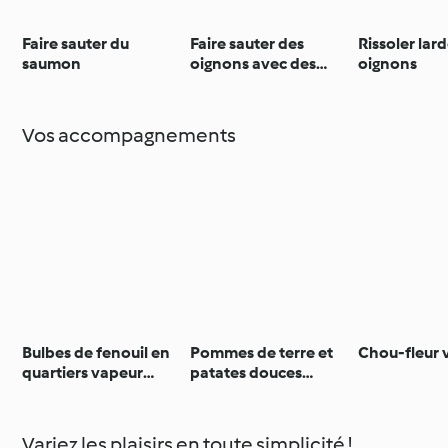
Faire sauter du
Faire sauter des
Rissoler lar
saumon
oignons avec des
oignons
lanières de bœuf
Vos accompagnements
Bulbes de fenouil en
Pommes de terre et
Chou-fleur 
quartiers vapeur
patates douces
(200-400 g)
vapeur (200-600 g)
Variez les plaisirs en toute simplicité !