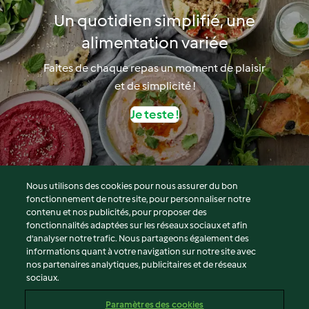
Un quotidien simplifié, une
alimentation variée
Faites de chaque repas un moment de plaisir
et de simplicité !
Je teste !
Nous utilisons des cookies pour nous assurer du bon
fonctionnement de notre site, pour personnaliser notre
© Copyright 2026
contenu et nos publicités, pour proposer des
fonctionnalités adaptées sur les réseaux sociaux et afin
Conditions d'utilisation
d’analyser notre trafic. Nous partageons également des
Politique de confidentialité
informations quant à votre navigation sur notre site avec
Non-responsabilité
nos partenaires analytiques, publicitaires et de réseaux
sociaux.
Mentions légales
Cookies
Paramètres des cookies