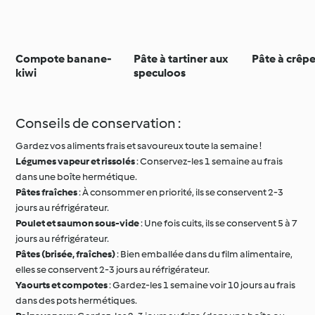
Compote banane-
Pâte à tartiner aux
Pâte à crêp
kiwi
speculoos
Conseils de conservation :
Gardez vos aliments frais et savoureux toute la semaine !
Légumes vapeur et rissolés
: Conservez-les 1 semaine au frais
dans une boîte hermétique.
Pâtes fraîches
: À consommer en priorité, ils se conservent 2-3
jours au réfrigérateur.
Poulet et saumon sous-vide
: Une fois cuits, ils se conservent 5 à 7
jours au réfrigérateur.
Pâtes (brisée, fraîches)
: Bien emballée dans du film alimentaire,
elles se conservent 2-3 jours au réfrigérateur.
Yaourts et compotes
: Gardez-les 1 semaine voir 10 jours au frais
dans des pots hermétiques.