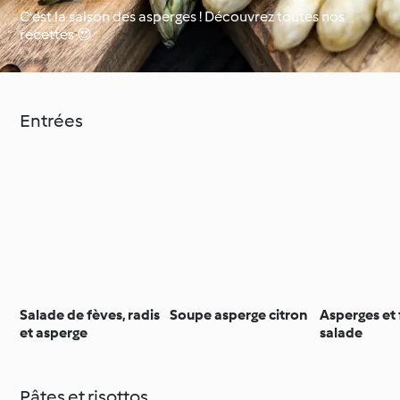
C'est la saison des asperges ! Découvrez toutes nos
recettes 😍
Occasions spéciales et
Autour du monde avec
saisons
Cookidoo®
Entrées
Salade de fèves, radis
Soupe asperge citron
Asperges et 
et asperge
salade
Pâtes et risottos