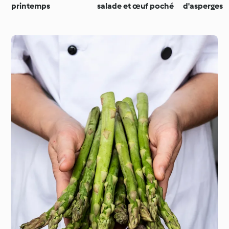
printemps
salade et œuf poché
d'asperges