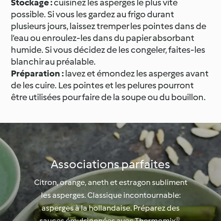
Stockage :
cuisinez les asperges le plus vite
possible. Si vous les gardez au frigo durant
plusieurs jours, laissez tremper les pointes dans de
l’eau ou enroulez-les dans du papier absorbant
humide. Si vous décidez de les congeler, faites-les
blanchir au préalable.
Préparation :
lavez et émondez les asperges avant
de les cuire. Les pointes et les pelures pourront
être utilisées pour faire de la soupe ou du bouillon.
Associations parfaites
Citron, orange, aneth et estragon subliment
les asperges. Classique incontournable:
asperges à la hollandaise. Préparez des
sauces émulsionnées avec Thermomix®.