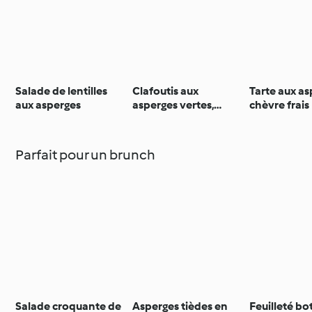
Salade de lentilles
Clafoutis aux
Tarte aux as
aux asperges
asperges vertes,
chèvre frais
amandes et
parmesan
Parfait pour un brunch
Salade croquante de
Asperges tièdes en
Feuilleté bo