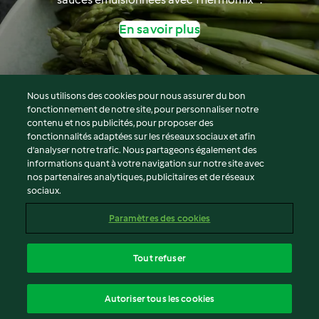
En savoir plus
Nous utilisons des cookies pour nous assurer du bon
fonctionnement de notre site, pour personnaliser notre
© Copyright 2026
contenu et nos publicités, pour proposer des
fonctionnalités adaptées sur les réseaux sociaux et afin
Conditions d'utilisation
d’analyser notre trafic. Nous partageons également des
Politique de confidentialité
informations quant à votre navigation sur notre site avec
Non-responsabilité
nos partenaires analytiques, publicitaires et de réseaux
sociaux.
Mentions légales
Cookies
Paramètres des cookies
Contenu du rapport
Résilier le contrat
Tout refuser
Déclaration d'accessibilité
français
Autoriser tous les cookies