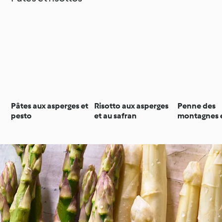
Pâtes aux asperges et
Risotto aux asperges
Penne des
pesto
et au safran
montagnes e
plaines