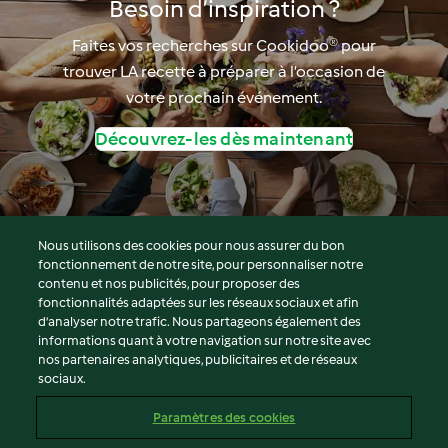
Besoin d’inspiration ?
Faites vos recherches sur Cookidoo® pour
trouver LA recette à préparer à l’occasion de
votre prochain événement.
Découvrez-les dès maintenant
Nous utilisons des cookies pour nous assurer du bon
fonctionnement de notre site, pour personnaliser notre
© Copyright 2026
contenu et nos publicités, pour proposer des
fonctionnalités adaptées sur les réseaux sociaux et afin
Conditions d'utilisation
d’analyser notre trafic. Nous partageons également des
Politique de confidentialité
informations quant à votre navigation sur notre site avec
Non-responsabilité
nos partenaires analytiques, publicitaires et de réseaux
sociaux.
Mentions légales
Cookies
Paramètres des cookies
Contenu du rapport