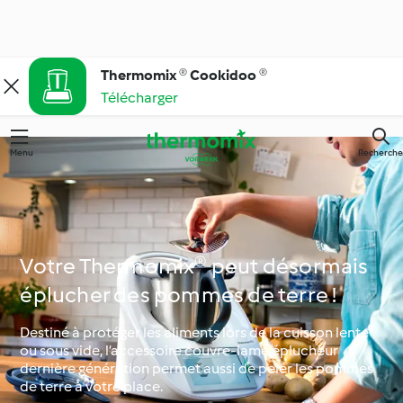
Thermomix ® Cookidoo ®
Télécharger
Menu
Recherche
Votre Thermomix® peut désormais
éplucher des pommes de terre !
Destiné à protéger les aliments lors de la cuisson lente
ou sous vide, l’accessoire couvre-lame éplucheur
dernière génération permet aussi de peler les pommes
de terre à votre place.