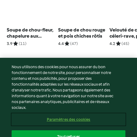
Soupe de chou-fleur,
Soupe de chou rouge
Velouté de c
chapelure aux
et pois chiches rôtis
céleri-rave
anchois
et beurre de
3.9
(11)
4.4
(47)
4.2
(45)
cacahuète
Nous utilisons des cookies pour nous assurer du bon
fonctionnement de notre site, pour personnaliser notre
© Copyright 2026
contenu et nos publicités, pour proposer des
fonctionnalités adaptées sur les réseaux sociaux et afin
Conditions d'utilisation
d’analyser notre trafic. Nous partageons également des
Politique de confidentialité
informations quant à votre navigation sur notre site avec
Non-responsabilité
nos partenaires analytiques, publicitaires et de réseaux
sociaux.
Mentions légales
Cookies
Paramètres des cookies
Contenu du rapport
Résilier le contrat
Tout refuser