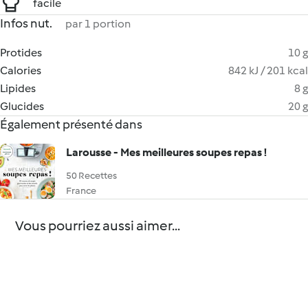
facile
Infos nut.
par 1 portion
Protides
10 g
Calories
842 kJ / 201 kcal
Lipides
8 g
Glucides
20 g
Également présenté dans
Larousse - Mes meilleures soupes repas !
50 Recettes
France
Vous pourriez aussi aimer...