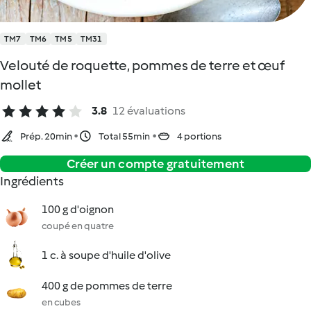
TM7
TM6
TM5
TM31
Velouté de roquette, pommes de terre et œuf
mollet
3.8
12 évaluations
Prép. 20min
Total 55min
4 portions
Créer un compte gratuitement
Ingrédients
100 g d'oignon
coupé en quatre
1 c. à soupe d'huile d'olive
400 g de pommes de terre
en cubes