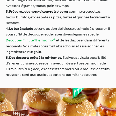
du fromage, des pois chiches, des carottes ou du chorizo. Idéals
avec des légumes, toasts, pain et wraps.
3.
Préparez des hors-d'œuvre à picorer
comme croquettes,
tacos, burritos, et des pâtes à pizza, tartes et quiches facilement à
l’avance.
4.
Le bar à salade
est une option délicieuse et simple à préparer. Il
vous suffit de découper et de râper divers légumes avec le
Découpe-Minute Thermomix®
et de les disposer dans différents
récipients. Vos invités pourront alors choisir et assaisonner les
ingrédients à leur goût.
5.
Des desserts prêts à la mi-temps.
Et si vous aviez la possibilité
d’aller en cuisine et de revenir avec un dessert prêt en moins de
10 minutes ? La glace, les desserts crémeux ou la mousse de fruits
rouges ne sont que quelques options parmi tant d’autres.