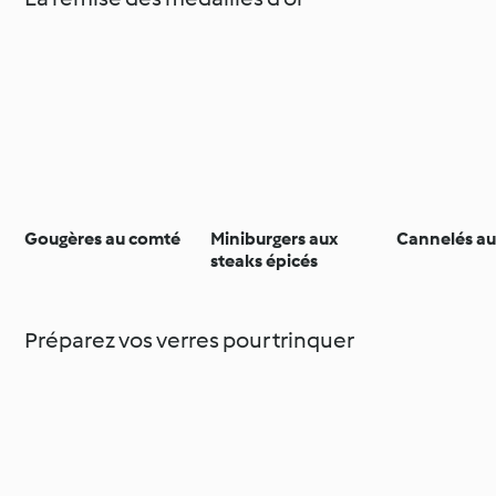
Gougères au comté
Miniburgers aux
Cannelés a
steaks épicés
Préparez vos verres pour trinquer