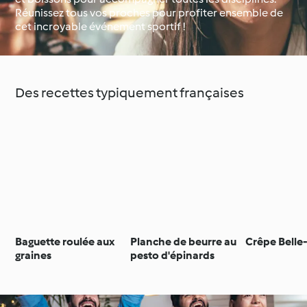
Réunissez tous vos proches pour profiter ensemble de
cet incroyable événement sportif !
Occasions spéciales et
Autour du monde avec
saisons
Cookidoo®
Des recettes typiquement françaises
Baguette roulée aux
Planche de beurre au
Crêpe Belle
graines
pesto d'épinards