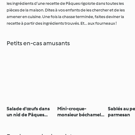
les ingrédients d’une recette de Pâques rigolote dans toutes les
pièces de la maison. Dites à vos enfants de les chercher et de les
amener en cuisine. Une fois la chasse terminée, faites deviner la
recette à partir des ingrédients trouvés. Et… aux fourneaux !
Petits en-cas amusants
Salade d'œufs dans
Mini-croque-
Sablés au pe
un nid de Pâques
monsieur béchamel-
parmesan
croustillant
jambon