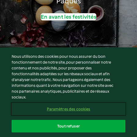
Pâques
En avant les festivités
Nous utilisons des cookies pour nous assurer du bon
fonctionnement de notre site, pour personnaliser notre
© Copyright 2026
contenu et nos publicités, pour proposer des
fonctionnalités adaptées sur les réseaux sociaux et afin
Conditions d'utilisation
d’analyser notre trafic. Nous partageons également des
Politique de confidentialité
informations quant à votre navigation sur notre site avec
Non-responsabilité
nos partenaires analytiques, publicitaires et de réseaux
sociaux.
Mentions légales
Cookies
Paramètres des cookies
Contenu du rapport
Résilier le contrat
Tout refuser
Déclaration d'accessibilité