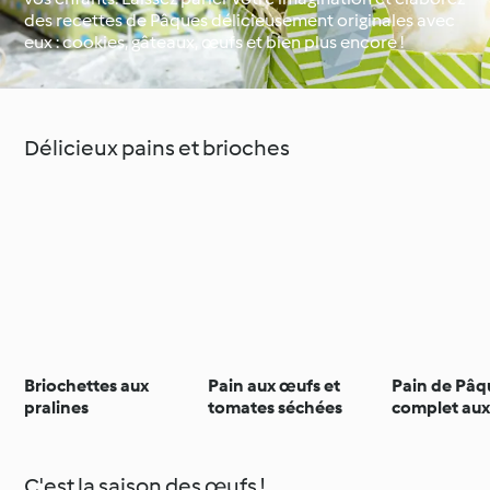
des recettes de Pâques délicieusement originales avec
eux : cookies, gâteaux, œufs et bien plus encore !
Occasions spéciales et
Autour du monde avec
saisons
Cookidoo®
Délicieux pains et brioches
Briochettes aux
Pain aux œufs et
Pain de Pâq
pralines
tomates séchées
complet aux
aux filets de
fumée
C'est la saison des œufs !