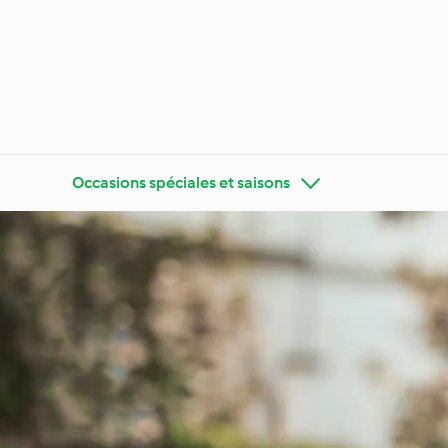
Occasions spéciales et saisons
Faites connaissance avec
Cookidoo®
Appren
Régimes
Cuisine de tous les jours
tendan