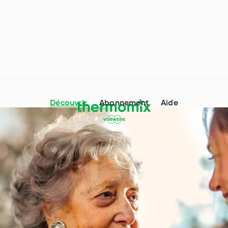
Découvrir
Abonnement
Aide
Thermomix® conseils &
dre avec Cookidoo®
astuces
 particuliers et
Occasions spéciales et
ces
saisons