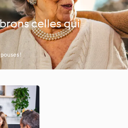
brons celles qui
pouses !