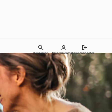
Recherche
Créer un compte
Se connecter
Des ingrédients simples !
Autour du monde avec
Cookidoo®