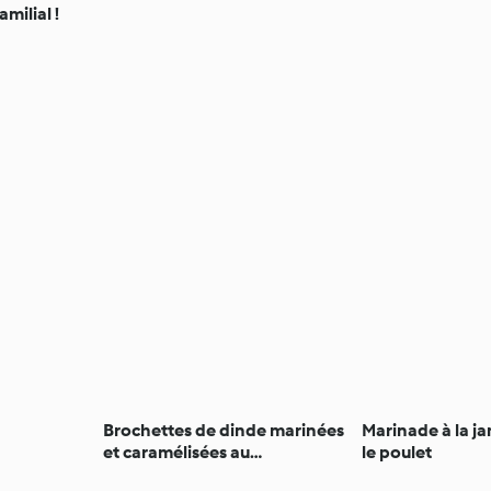
milial !
Brochettes de dinde marinées
Marinade à la j
et caramélisées au
le poulet
pamplemousse