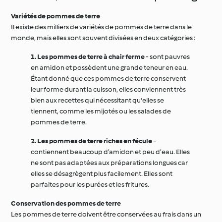
Variétés de pommes de terre
Il existe des milliers de variétés de pommes de terre dans le
monde, mais elles sont souvent divisées en deux catégories :
1. Les pommes de terre à chair ferme
- sont pauvres
en amidon et possèdent une grande teneur en eau.
Étant donné que ces pommes de terre conservent
leur forme durant la cuisson, elles conviennent très
bien aux recettes qui nécessitant qu'elles se
tiennent, comme les mijotés ou les salades de
pommes de terre.
2. Les pommes de terre riches en fécule
-
contiennent beaucoup d’amidon et peu d’eau. Elles
ne sont pas adaptées aux préparations longues car
elles se désagrègent plus facilement. Elles sont
parfaites pour les purées et les fritures.
Conservation des pommes de terre
Les pommes de terre doivent être conservées au frais dans un