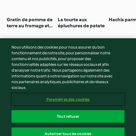
Gratin de pomme de
La tourte aux
Hachis parm
terre au fromage et
épluchures de patate
restes de viande
Nous utilisons des cookies pour nous assurer du bon
fonctionnement de notre site, pour personnaliser notre
© Copyright 2026
contenu et nos publicités, pour proposer des
fonctionnalités adaptées sur les réseaux sociaux et afin
Conditions d'utilisation
d’analyser notre trafic. Nous partageons également des
Politique de confidentialité
informations quant à votre navigation sur notre site avec
Non-responsabilité
nos partenaires analytiques, publicitaires et de réseaux
sociaux.
Mentions légales
Cookies
Paramètres des cookies
Contenu du rapport
Résilier le contrat
Tout refuser
Déclaration d'accessibilité
français
Autoriser tous les cookies