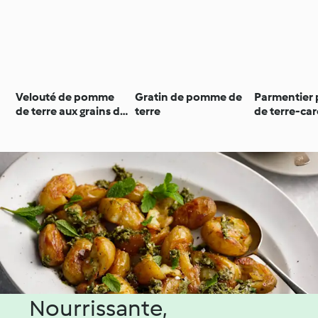
Velouté de pomme
Gratin de pomme de
Parmentier
de terre aux grains de
terre
de terre-car
maïs
boeuf cuit
Nourrissante,