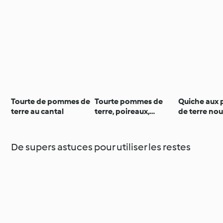
Tourte de pommes de
Tourte pommes de
Quiche aux
terre au cantal
terre, poireaux,
de terre nou
champignons et
ciboules et
lardons
De supers astuces pour utiliser les restes