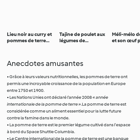
Lieu noir au curry et
Tajine de poulet aux
Méli-mélo d
pommes de terre
légumes de
et son œuf 
nouvelles
printemps
Anecdotes amusantes
• Grâce à leurs valeurs nutritionnelles, les pommes de terre ont
permis une incroyable croissance de la population en Europe
entre 1750 et 1900.
• Les Nations Unies ont déclaré l’année 2008
« année
internationale de la pomme de terre »
.La pomme de terre est
considérée comme un aliment essentiel pour la lutte future
contre la famine dans le monde.
• La pomme de terre est le premier légume cultivé dans l’espace
à bord du Space Shuttle Columbia.
• Le Centre international de la pomme de terre est une banque