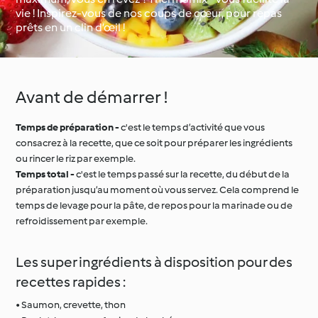
vie ! Inspirez-vous de nos coups de cœur, pour repas
prêts en un clin d’œil !
Occasions spéciales et
Autour du monde avec
saisons
Cookidoo®
Avant de démarrer !
Temps de préparation -
c'est le temps d’activité que vous
consacrez à la recette, que ce soit pour préparer les ingrédients
ou rincer le riz par exemple.
Temps total -
c'est le temps passé sur la recette, du début de la
préparation jusqu’au moment où vous servez. Cela comprend le
temps de levage pour la pâte, de repos pour la marinade ou de
refroidissement par exemple.
Les super ingrédients à disposition pour des
recettes rapides :
• Saumon, crevette, thon