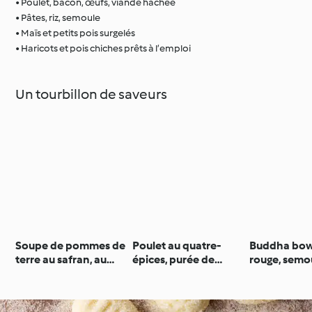
• Poulet, bacon, œufs, viande hachée
• Pâtes, riz, semoule
• Maïs et petits pois surgelés
• Haricots et pois chiches prêts à l’emploi
Un tourbillon de saveurs
Soupe de pommes de
Poulet au quatre-
Buddha bow
terre au safran, au
épices, purée de
rouge, semo
chorizo et aux noix de
butternut au
tofu
Saint-Jacques
gorgonzola