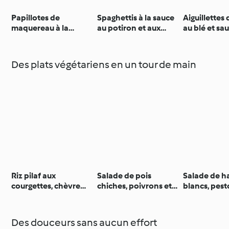
Papillotes de
Spaghettis à la sauce
Aiguillettes
maquereau à la
au potiron et aux
au blé et sa
moutarde
noisettes
crémeuse à 
Des plats végétariens en un tour de main
Riz pilaf aux
Salade de pois
Salade de h
courgettes, chèvre
chiches, poivrons et
blancs, pest
frais et menthe
courgette
tomates con
Des douceurs sans aucun effort