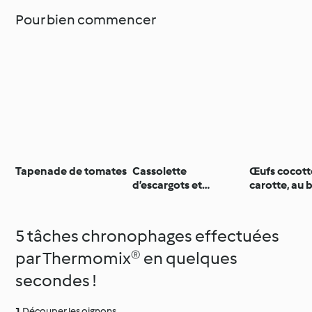
Pour bien commencer
Tapenade de tomates
Cassolette
Œufs cocotte
d’escargots et
carotte, au b
champignons sautés
à la mimolet
– tartine de pain grillé
5 tâches chronophages effectuées
par Thermomix® en quelques
secondes !
Découper les oignons