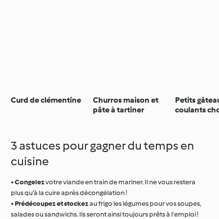
Curd de clémentine
Churros maison et
Petits gâtea
pâte à tartiner
coulants cho
fleur de sel
3 astuces pour gagner du temps en
cuisine
•
Congelez
votre viande en train de mariner. Il ne vous restera
plus qu’à la cuire après décongélation !
•
Prédécoupez et stockez
au frigo les légumes pour vos soupes,
salades ou sandwichs. Ils seront ainsi toujours prêts à l’emploi !