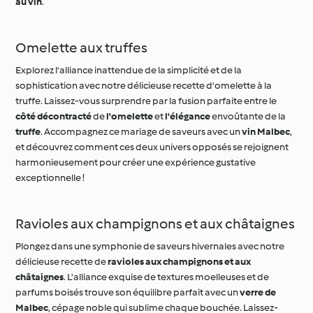
Omelette aux truffes
Explorez l'alliance inattendue de la simplicité et de la
sophistication avec notre délicieuse recette d'omelette à la
truffe. Laissez-vous surprendre par la fusion parfaite entre le
côté décontracté
de
l'omelette
et
l'élégance
envoûtante de la
truffe
. Accompagnez ce mariage de saveurs avec un
vin Malbec
,
et découvrez comment ces deux univers opposés se rejoignent
harmonieusement pour créer une expérience gustative
exceptionnelle !
Ravioles aux champignons et aux châtaignes
Plongez dans une symphonie de saveurs hivernales avec notre
délicieuse recette de
ravioles aux champignons et aux
châtaignes
. L'alliance exquise de textures moelleuses et de
parfums boisés trouve son équilibre parfait avec un
verre de
Malbec
, cépage noble qui sublime chaque bouchée. Laissez-
vous emporter par cette expérience gastronomique, où la
gourmandise des ravioles danse en harmonie avec les arômes