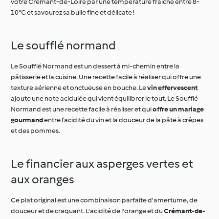
Le soufflé normand
Le Soufflé Normand est un dessert à mi-chemin entre la
pâtisserie et la cuisine. Une recette facile à réaliser qui offre une
texture aérienne et onctueuse en bouche. Le
vin effervescent
ajoute une note acidulée qui vient équilibrer le tout. Le Soufflé
Normand est une recette facile à réaliser et qui
offre un mariage
gourmand
entre l’acidité du vin et la douceur de la pâte à crêpes
et des pommes.
Le financier aux asperges vertes et
aux oranges
Ce plat original est une combinaison parfaite d'amertume, de
douceur et de craquant. L'acidité de l'orange et du
Crémant-de-
Loire
s'accorde à merveille pour équilibrer le goût. Les bulles du
Crémant viennent rafraîchir la bouche, laissant le palais se
concentrer sur l'originalité du dessert. Une
véritable explosion de