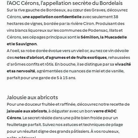
l'AOC Cérons, l'appellation secrète du Bordelais
Sur la rive gauche de Bordeaux, au cœur des Graves, découvrez
Cérons,
une appellation confidentielle
avec seulement 38
hectares de vignes, bordée par la rivière Ciron. Produisant des
vins blancs liquoreux sur les communes de Podensac, Illats et
Cérons, ses cépages principaux sont le
Sémillon, la Muscadelle
et le Sauvignon
.
A l'oeil, sa robe dorée évolue vers un vieil or, au nez ce vin dévoile
des
notes d'abricot, d'agrumes et de fruits exotiques
, rehaussées
d'arômes confits et rôtis. En bouche, il se distingue par sa
vivacité
et sa nervosité
, agrémentées de nuances de miel et de vanille,
parfait pour une garde de 5 à 15 ans.
Jalousie aux abricots
Pour une douceur fruitée et raffinée, découvrez notre recette de
jalousie aux abricots
, à déguster avec un bon
verre d'AOC
Cérons
. Le secret réside dans une pâte bien froide pour un
feuilletage parfait. Suivez nos astuces et techniques de pliage
pour un résultat digne des grands pâtissiers. À vos rouleaux,