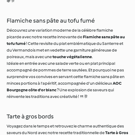
Flamiche sans pâte au tofu fumé
Découvrez une variation moderne de la célèbre flamiche
picarde avec notre recette innovante de
Flamiche sans pâte au
tofu fumé
! Cette revisite du plat emblématique du Santerre et
du Vermandois met en vedette une garniture généreuse de
poireaux, mais avec une
touche végétalienne
.
Idéale en entrée avec une salade verte ou en plat principal
accompagné de pommes de terre sautées. Et pourquoi ne pas
surprendre vos convives en servant cette flamiche sans pâte en
minces portions à l'apéritif, accompagnée d'un délicieux
AOC
Bourgogne côte d'or blanc
? Une explosion de saveurs qui
réinvente les traditions avec créativité ! 🍴🥂
Tarte à gros bords
Voyagez dans le temps et retrouvez le charme authentique des
saveurs du Nord avec notre recette traditionnelle de
Tarte à Gros
Bords
! Un héritage de nos grands-mères, qui était un véritable
rituel des dimanches et des jours de fêtes.