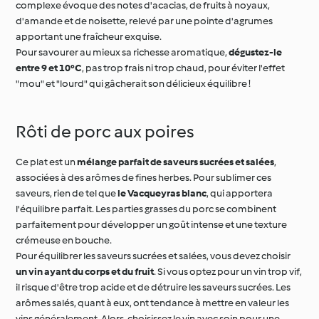
Pour savourer au mieux sa richesse aromatique,
dégustez-le
entre 9 et 10°C
, pas trop frais ni trop chaud, pour éviter l'effet
"mou" et "lourd" qui gâcherait son délicieux équilibre !
Rôti de porc aux poires
Ce plat est un
mélange parfait de saveurs sucrées et salées
,
associées à des arômes de fines herbes. Pour sublimer ces
saveurs, rien de tel que
le Vacqueyras blanc
, qui apportera
l'équilibre parfait. Les parties grasses du porc se combinent
parfaitement pour développer un goût intense et une texture
crémeuse en bouche.
Pour équilibrer les saveurs sucrées et salées, vous devez choisir
un vin ayant du corps et du fruit
. Si vous optez pour un vin trop vif,
il risque d'être trop acide et de détruire les saveurs sucrées. Les
arômes salés, quant à eux, ont tendance à mettre en valeur les
vins généralement. Alors, choisissez le vin avec soin pour une
expérience culinaire inoubliable !