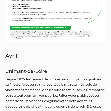
Avril
Crémant-de-Loire
Depuis 1975, le Crémant de Loire est reconnu pour sa qualité et
sa finesse. Avec ses raisins récoltés à la main, sa méthode de
vinification traditionnelle et ses bulles onctueuses, le Crémant de
Loire a tout pour ravir vos papilles. Faites-vous plaisir avec ses
notes de fleurs blanches, d'agrumes et sa belle acidité, et
découvrez le plaisir de trinquer avec un vin de terroir ! Dégustez
votre Crémant-de-Loire par une température fraîche entre 8-
10°C et savourez sa bulle fine et délicate !