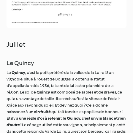
Juillet
Le Quincy
Le
Quincy
, c'est le petit préféré de la vallée de la Loire ! Son
vignoble, situé à l'ouest de Bourges, a obtenu le statut
d'appellation dès 1936, faisant de lui la star pionnière de la
région. Le sol de
Quincy
est composé de sables et de graves, ce
qui a un avantage de taille : il se réchauffe à la vitesse de l'éclair
grâce aux rayons du soleil. Et devinez quoi ? Cela donne
naissance à un
vin fruité
qui fait fondre les papilles de bonheur !
Et il y a
une règle d'or à retenir
:
le Quincy, c'est un vin blanc et rien
d'autre !
Le cépage utilisé est le sauvignon, principalement planté
dans cette région du Val de Loire, qui est son berceau, car il a jadis
été apporté.
Le Quincy,
on le
savoure généralement dans sa jeunesse,
pour