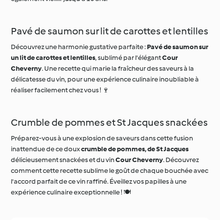
Pavé de saumon sur lit de carottes et lentilles
Découvrez une harmonie gustative parfaite :
Pavé de saumon sur
un lit de carottes et lentilles
, sublimé par l'élégant
Cour
Cheverny
. Une recette qui marie la fraîcheur des saveurs à la
délicatesse du vin, pour une expérience culinaire inoubliable à
réaliser facilement chez vous ! 🍷
Crumble de pommes et St Jacques snackées
Préparez-vous à une explosion de saveurs dans cette fusion
inattendue de ce doux
crumble de pommes, de St Jacques
délicieusement snackées et du vin
Cour Cheverny
. Découvrez
comment cette recette sublime le goût de chaque bouchée avec
l'accord parfait de ce vin raffiné. Éveillez vos papilles à une
expérience culinaire exceptionnelle ! 🍽