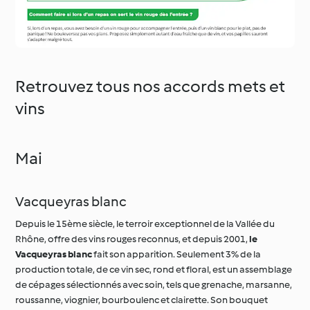
Retrouvez tous nos accords mets et
vins
Mai
Vacqueyras blanc
Depuis le 15ème siècle, le terroir exceptionnel de la Vallée du
Rhône, offre des vins rouges reconnus, et depuis 2001,
le
Vacqueyras blanc
fait son apparition. Seulement 3% de la
production totale, de ce vin sec, rond et floral, est un assemblage
de cépages sélectionnés avec soin, tels que grenache, marsanne,
roussanne, viognier, bourboulenc et clairette. Son bouquet
complexe évoque des notes d'acacias, de fruits à noyaux,
d'amande et de noisette, relevé par une pointe d'agrumes
apportant une fraîcheur exquise.