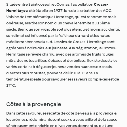
Voisine de l'emblématique Hermitage, qui est renommée mais
onéreuse, elle tire son nom d'un chevalier ermite du 13ème
siècle. Bien que son vignoble soit plus étendu et moins accidenté,
son climat est influencé par la fraîcheur du nord et les notes
méditerranéennes du sud. Les vins de Crozes-Hermitage sont
agréables à boire dès leur jeunesse. À la dégustation, le Crozes-
Hermitage se révèle charnu, avec des arômes de fruits rouges
mûrs, des notes grillées, épicées et de réglisse. Il existe des styles
variés, certains à déguster jeunes avec des nuances de cassis,
d'autres plus robustes, pouvant vieillir 10 à 15 ans. La
température idéale pour savourer ses saveurs complexes est de
17°C.
Côtes à la provençale
Dans cette savoureuse recette de côte de veau à la provençale,
les arômes prédominants sont ceux du veau grillé et de la sauce
généreusement enrichie en olives vertes,donnant au plat une
texture crémeuse et une saveur prononcée. Ce plat requiert un
vin aux arômes complexes et puissants, cherchant ainsi à établir