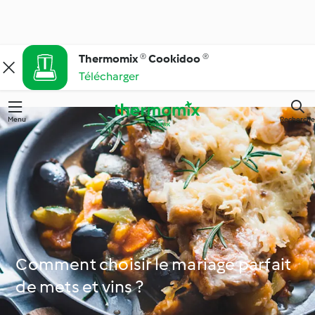
Thermomix ® Cookidoo ®
Télécharger
Menu
Recherche
Comment choisir le mariage parfait
de mets et vins ?