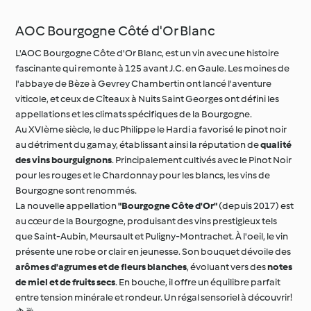
L'AOC Bourgogne Côte d'Or Blanc, est un vin avec une histoire
fascinante qui remonte à 125 avant J.C. en Gaule. Les moines de
l'abbaye de Bèze à Gevrey Chambertin ont lancé l'aventure
viticole, et ceux de Cîteaux à Nuits Saint Georges ont défini les
appellations et les climats spécifiques de la Bourgogne.
Au XVIème siècle, le duc Philippe le Hardi a favorisé le pinot noir
au détriment du gamay, établissant ainsi la réputation de
qualité
des vins bourguignons
. Principalement cultivés avec le Pinot Noir
pour les rouges et le Chardonnay pour les blancs, les vins de
Bourgogne sont renommés.
La nouvelle appellation
"Bourgogne Côte d'Or"
(depuis 2017) est
au cœur de la Bourgogne, produisant des vins prestigieux tels
que Saint-Aubin, Meursault et Puligny-Montrachet. À l'oeil, le vin
présente une robe or clair en jeunesse. Son bouquet dévoile des
arômes d'agrumes et de fleurs blanches
, évoluant vers des
notes
de miel et de fruits secs
. En bouche, il offre un équilibre parfait
entre tension minérale et rondeur. Un régal sensoriel à découvrir!
🍇🥂