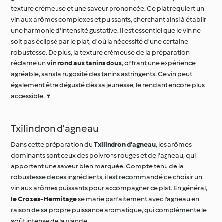
une harmonie d'intensité gustative. Il est essentiel que le vin ne
soit pas éclipsé par le plat, d'où la nécessité d'une certaine
robustesse. De plus, la texture crémeuse de la préparation
réclame un
vin rond aux tanins doux
, offrant une expérience
agréable, sans la rugosité des tanins astringents. Ce vin peut
également être dégusté dès sa jeunesse, le rendant encore plus
accessible.🍷
Txilindron d'agneau
Dans cette préparation du
Txilindron d'agneau
, les arômes
dominants sont ceux des poivrons rouges et de l'agneau, qui
apportent une saveur bien marquée. Compte tenu de la
robustesse de ces ingrédients, il est recommandé de choisir un
vin aux arômes puissants pour accompagner ce plat. En général,
le Crozes-Hermitage
se marie parfaitement avec l'agneau en
raison de sa propre puissance aromatique, qui complémente le
goût intense de la viande.
Étant donné que ce ragoût est plutôt consistant, il est préférable
d'opter pour un vin charnu qui puisse soutenir le plat, évitant ainsi