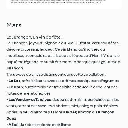
Mars
Le Jurançon, un vin de fête !
Le Jurançon, joyau du vignoble du Sud-Ouest au cœur du Béarn,
dévoile toute sa splendeur. Ce
vin blanc
, qu'il soit sec ou
moelleux, a conquis les palais depuis l'époque d'Henri IV, dont le
baptême légendaire aurait été marqué par quelques gouttes de
Jurançon.
Trois types de vins se distinguent dans cette appellation :
•
Le Sec
, rafraîchissant avec ses arômes exotiques et d'agrumes
•
Le Doux
, subtile fusion entre acidité et douceur, dévoilant des
notes de miel et d'épices
•
Les Vendanges Tardives
, des baies de raisin desséchées par les
vents, offrant des saveurs d'abricot, miel, coing et pain d'épices.
Après un peu d’histoire passons à la dégustation du
Jurançon
Doux
•
A l’œil
, la robe est dorée et brillante