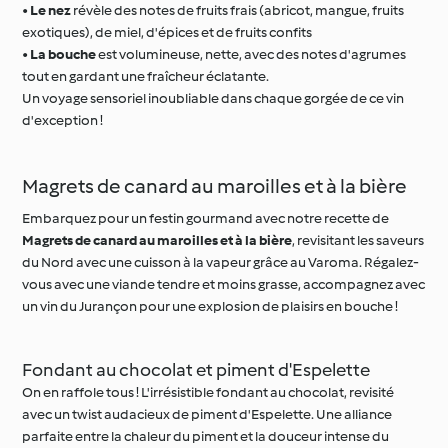
•
Le nez
révèle des notes de fruits frais (abricot, mangue, fruits
exotiques), de miel, d'épices et de fruits confits
•
La bouche
est volumineuse, nette, avec des notes d'agrumes
tout en gardant une fraîcheur éclatante.
Un voyage sensoriel inoubliable dans chaque gorgée de ce vin
d'exception !
Magrets de canard au maroilles et à la bière
Embarquez pour un festin gourmand avec notre recette de
Magrets de canard au maroilles et à la bière
, revisitant les saveurs
du Nord avec une cuisson à la vapeur grâce au Varoma. Régalez-
vous avec une viande tendre et moins grasse, accompagnez avec
un vin du Jurançon pour une explosion de plaisirs en bouche !
Fondant au chocolat et piment d'Espelette
On en raffole tous ! L'irrésistible fondant au chocolat, revisité
avec un twist audacieux de piment d'Espelette. Une alliance
parfaite entre la chaleur du piment et la douceur intense du