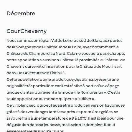
Cour Cheverny
Nous sommes en région Val de Loire, au sud de Blois, aux portes
de la Sologne et des Châteaux de la Loire, avec notamment le
Château de Chambord au Nord. Cela ne vous aura pas échappé,
notre appellation a aussi son Château à proximité : le Château de
Cheverny qui servit d’inspiration pour le Château de Moulinsart
dans « les Aventures de Tintin » !
Cette appellation qui ne produit que des blancs présente une
originalité très particulière car il est réalisé à partir d’un cépage
unique d’antan qui revient à la mode « le Romorantin ». C’est la
seule appellation au monde qui peut « l’utiliser ».
Ce vin blanc sec, qui peut aussi être produit en version liquoreuse
grâce à des vendanges tardives après les premières gelées, se
savoure frais à une température de 8 à 10°C. Il est idéal pour une
dégustation dans sa jeunesse, mais selon le domaine, il peut
également vieillir jusqu'à 10 ans.