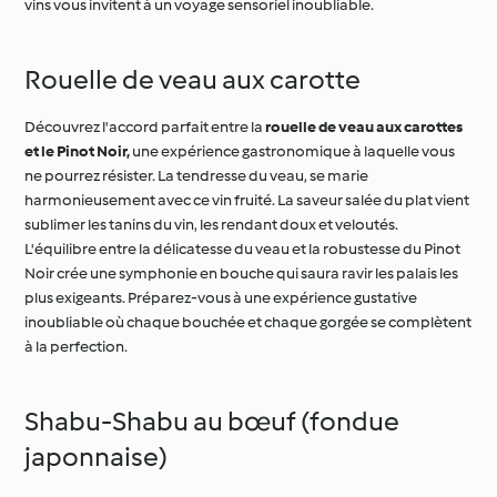
Rouelle de veau aux carotte
Découvrez l'accord parfait entre la
rouelle de veau aux carottes
et le Pinot Noir,
une expérience gastronomique à laquelle vous
ne pourrez résister. La tendresse du veau, se marie
harmonieusement avec ce vin fruité. La saveur salée du plat vient
sublimer les tanins du vin, les rendant doux et veloutés.
L'équilibre entre la délicatesse du veau et la robustesse du Pinot
Noir crée une symphonie en bouche qui saura ravir les palais les
plus exigeants. Préparez-vous à une expérience gustative
inoubliable où chaque bouchée et chaque gorgée se complètent
à la perfection.
Shabu-Shabu au bœuf (fondue
japonnaise)
Pour apprécier pleinement ce délicieux
Shabu-Shabu au bœuf
,
optez pour un
Pinot Noir fruité
et peu tannique. Cette alliance
équilibrée mettra en valeur
saveur umami
( saveur