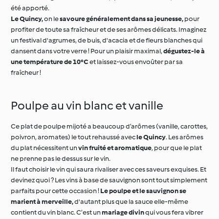
profiter de toute sa fraîcheur et de ses arômes délicats. Imaginez
un festival d'agrumes, de buis, d'acacia et de fleurs blanches qui
dansent dans votre verre ! Pour un plaisir maximal,
dégustez-le à
une température de 10°C
et laissez-vous envoûter par sa
fraîcheur !
Poulpe au vin blanc et vanille
Ce plat de poulpe mijoté a beaucoup d’arômes (vanille, carottes,
poivron, aromates) le tout rehaussé avec
le Quincy
. Les arômes
du plat nécessitent un
vin fruité et aromatique
, pour que le plat
ne prenne pas le dessus sur le vin.
Il faut choisir le vin qui saura rivaliser avec ces saveurs exquises. Et
devinez quoi ? Les vins à base de sauvignon sont tout simplement
parfaits pour cette occasion !
Le poulpe et le sauvignon se
marient à merveille,
d'autant plus que la sauce elle-même
contient du vin blanc. C’est un
mariage divin
qui vous fera vibrer
de plaisir à chaque bouchée.