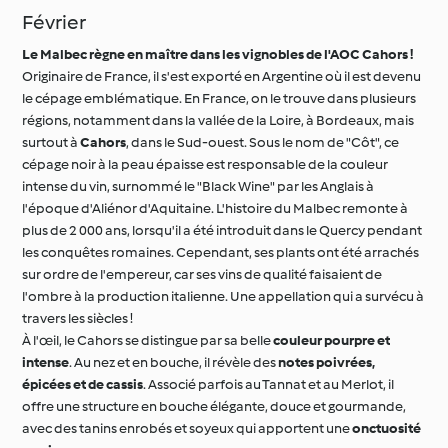
Le Malbec règne en maître dans les vignobles de l'AOC Cahors !
Originaire de France, il s'est exporté en Argentine où il est devenu
le cépage emblématique. En France, on le trouve dans plusieurs
régions, notamment dans la vallée de la Loire, à Bordeaux, mais
surtout à
Cahors
, dans le Sud-ouest. Sous le nom de "Côt", ce
cépage noir à la peau épaisse est responsable de la couleur
intense du vin, surnommé le "Black Wine" par les Anglais à
l'époque d'Aliénor d'Aquitaine. L'histoire du Malbec remonte à
plus de 2 000 ans, lorsqu'il a été introduit dans le Quercy pendant
les conquêtes romaines. Cependant, ses plants ont été arrachés
sur ordre de l'empereur, car ses vins de qualité faisaient de
l'ombre à la production italienne. Une appellation qui a survécu à
travers les siècles !
À l'œil, le Cahors se distingue par sa belle
couleur pourpre et
intense
. Au nez et en bouche, il révèle des
notes poivrées,
épicées et de cassis
. Associé parfois au Tannat et au Merlot, il
offre une structure en bouche élégante, douce et gourmande,
avec des tanins enrobés et soyeux qui apportent une
onctuosité
au vin
.