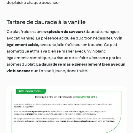
Tartare de daurade à la vanille
Ce plat froid est une
explosion de saveurs
(daurade, mangue,
avocat, vanille). La présence acidulée du citron nécessite un
vin
également acide,
avec une jolie fraîcheur en bouche. Ce plat
aromatique et frais va bien se marier avec un vin blanc
également aromatique, au risque de se faire « écraser » par les
arômes du plat.
La daurade se marie généralement bien avec un
vin blanc sec
que l’on boit jeune, donc fruité.