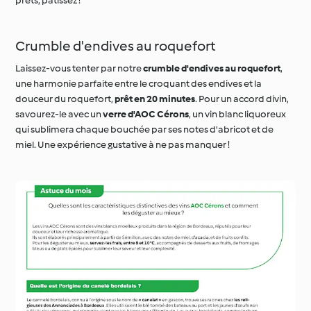
prêts, pâtissez !
Crumble d'endives au roquefort
Laissez-vous tenter par notre
crumble d'endives au roquefort
,
une harmonie parfaite entre le croquant des endives et la
douceur du roquefort,
prêt en 20 minutes
. Pour un accord divin,
savourez-le avec un
verre d'AOC Cérons
, un vin blanc liquoreux
qui sublimera chaque bouchée par ses notes d'abricot et de
miel. Une expérience gustative à ne pas manquer !