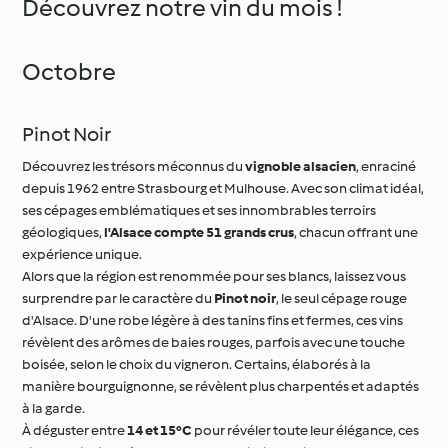
Octobre
Pinot Noir
Découvrez les trésors méconnus du
vignoble alsacien
, enraciné
depuis 1962 entre Strasbourg et Mulhouse. Avec son climat idéal,
ses cépages emblématiques et ses innombrables terroirs
géologiques,
l'Alsace compte 51 grands crus
, chacun offrant une
expérience unique.
Alors que la région est renommée pour ses blancs, laissez vous
surprendre par le caractère du
Pinot noir
, le seul cépage rouge
d'Alsace. D'une robe légère à des tanins fins et fermes, ces vins
révèlent des arômes de baies rouges, parfois avec une touche
boisée, selon le choix du vigneron. Certains, élaborés à la
manière bourguignonne, se révèlent plus charpentés et adaptés
à la garde.
À déguster entre
14 et 15°C
pour révéler toute leur élégance, ces
vins vous invitent à un voyage sensoriel inoubliable.