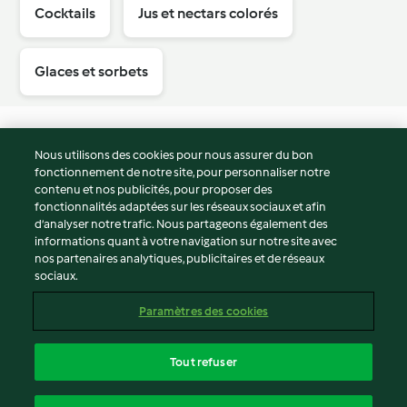
Cocktails
Jus et nectars colorés
Glaces et sorbets
Nous utilisons des cookies pour nous assurer du bon
fonctionnement de notre site, pour personnaliser notre
© Copyright 2026
contenu et nos publicités, pour proposer des
fonctionnalités adaptées sur les réseaux sociaux et afin
Conditions d'utilisation
d’analyser notre trafic. Nous partageons également des
Politique de confidentialité
informations quant à votre navigation sur notre site avec
Non-responsabilité
nos partenaires analytiques, publicitaires et de réseaux
sociaux.
Mentions légales
Cookies
Paramètres des cookies
Contenu du rapport
Résilier le contrat
Tout refuser
Déclaration d'accessibilité