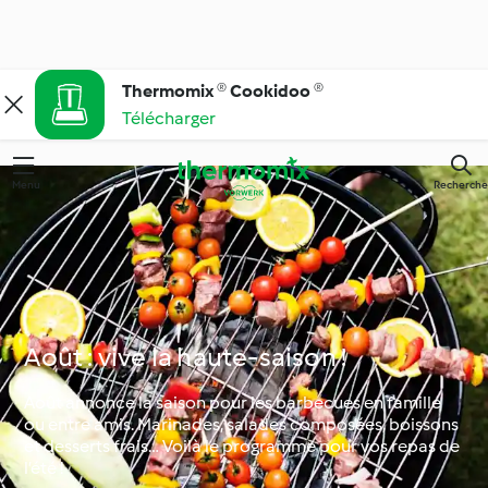
Thermomix ® Cookidoo ®
Télécharger
Menu
Recherche
Août : vive la haute-saison !
Août annonce la saison pour les barbecues en famille
ou entre amis. Marinades, salades composées, boissons
et desserts frais… Voilà le programme pour vos repas de
l’été !