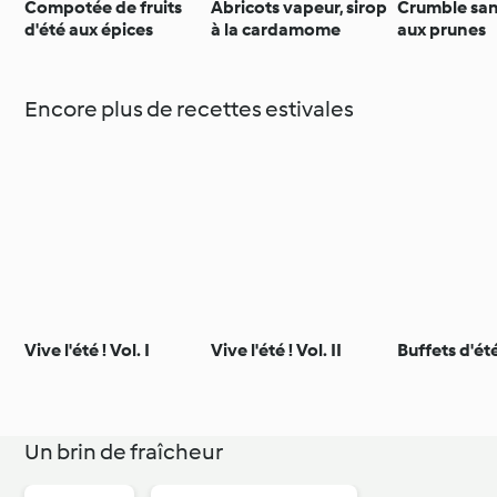
Compotée de fruits
Abricots vapeur, sirop
Crumble san
d'été aux épices
à la cardamome
aux prunes
Encore plus de recettes estivales
Vive l'été ! Vol. I
Vive l'été ! Vol. II
Buffets d'ét
Un brin de fraîcheur