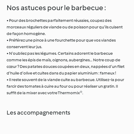
Nos astuces pour le barbecue :
• Pour des brochettes parfaitement réussies, coupez des
morceaux réguliers de viande ou de poisson pour qu’ils cuisent
de façon homogène.
• Préférez une pince à une fourchette pour que vos viandes
conservent leur jus.
• N’oubliez pas les légumes. Certains adorent le barbecue
comme les épis de maïs, oignons, aubergines… Notre coup de
cœur ? Des patates douces coupées en deux, nappées d’un filet
d’huile d’olive et cuites dans du papier aluminium : fameux !
• Il reste souvent de la viande cuite au barbecue. Utilisez-la pour
farcir des tomates à cuire au four ou pour réaliser un gratin. Il
suffit de la mixer avec votre Thermomix®.
Les accompagnements