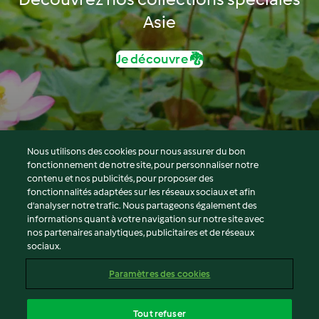
Asie
Je découvre 🐉
Nous utilisons des cookies pour nous assurer du bon
fonctionnement de notre site, pour personnaliser notre
© Copyright 2026
contenu et nos publicités, pour proposer des
fonctionnalités adaptées sur les réseaux sociaux et afin
Conditions d'utilisation
d’analyser notre trafic. Nous partageons également des
Politique de confidentialité
informations quant à votre navigation sur notre site avec
Non-responsabilité
nos partenaires analytiques, publicitaires et de réseaux
sociaux.
Mentions légales
Cookies
Paramètres des cookies
Contenu du rapport
Résilier le contrat
Tout refuser