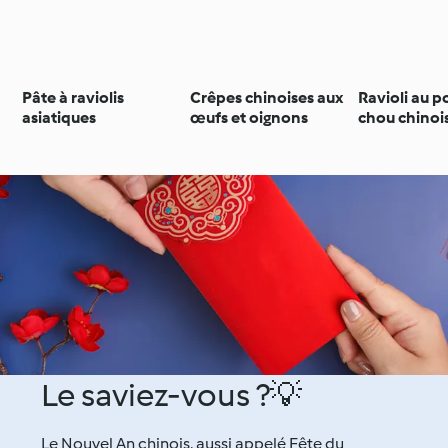
Pâte à raviolis
Crêpes chinoises aux
Ravioli au p
asiatiques
œufs et oignons
chou chinoi
Le saviez-vous ?💡
Le Nouvel An chinois, aussi appelé Fête du