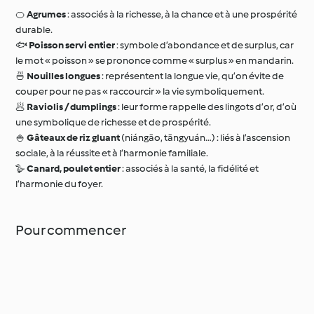
🍊
Agrumes
: associés à la richesse, à la chance et à une prospérité
durable.
🐟
Poisson servi entier
: symbole d’abondance et de surplus, car
le mot « poisson » se prononce comme « surplus » en mandarin.
🍜
Nouilles longues
: représentent la longue vie, qu’on évite de
couper pour ne pas « raccourcir » la vie symboliquement.
🥟
Raviolis / dumplings
: leur forme rappelle des lingots d’or, d’où
une symbolique de richesse et de prospérité.
🍚
Gâteaux de riz gluant
(niángāo, tāngyuán…) : liés à l’ascension
sociale, à la réussite et à l’harmonie familiale.
🪿
Canard, poulet entier
: associés à la santé, la fidélité et
l’harmonie du foyer.
Pour commencer