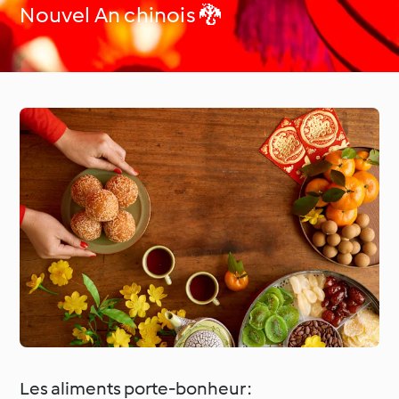
Nouvel An chinois 🐉
Occasions spéciales et
Autour du monde avec
saisons
Cookidoo®
Les aliments porte-bonheur :