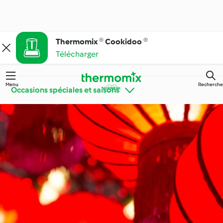
Thermomix ® Cookidoo ®
Télécharger
Menu
Recherche
Occasions spéciales et saisons
Faites connaissance
Apprendre avec
avec Cookidoo®
Cookidoo®
Thermomix® conseils
Des ingrédients
& astuces
simples !
Cuisine de tous les
Régimes particuliers et
jours
tendances