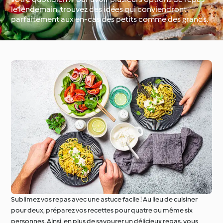
le lendemain, trouvez des idées qui conviendront
parfaitement aux en-cas des petits comme des grands.
Occasions spéciales et
Autour du monde avec
saisons
Cookidoo®
Sublimez vos repas avec une astuce facile ! Au lieu de cuisiner
pour deux, préparez vos recettes pour quatre ou même six
personnes. Ainsi, en plus de savourer un délicieux repas, vous