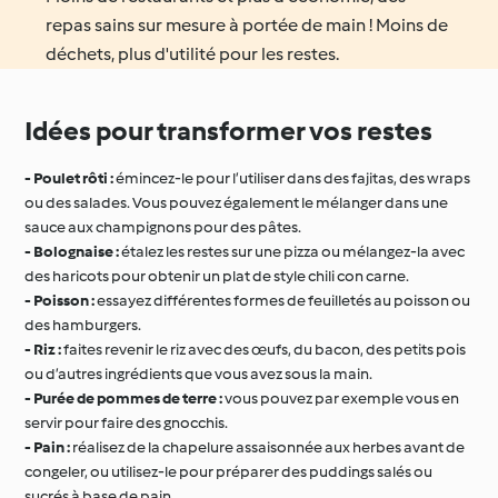
repas sains sur mesure à portée de main ! Moins de
déchets, plus d'utilité pour les restes.
Idées pour transformer vos restes
- Poulet rôti :
émincez-le pour l’utiliser dans des fajitas, des wraps
ou des salades. Vous pouvez également le mélanger dans une
sauce aux champignons pour des pâtes.
- Bolognaise :
étalez les restes sur une pizza ou mélangez-la avec
des haricots pour obtenir un plat de style chili con carne.
- Poisson :
essayez différentes formes de feuilletés au poisson ou
des hamburgers.
- Riz :
faites revenir le riz avec des œufs, du bacon, des petits pois
ou d’autres ingrédients que vous avez sous la main.
- Purée de pommes de terre :
vous pouvez par exemple vous en
servir pour faire des gnocchis.
- Pain :
réalisez de la chapelure assaisonnée aux herbes avant de
congeler, ou utilisez-le pour préparer des puddings salés ou
sucrés à base de pain.