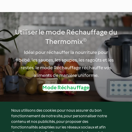
Gratin de pâtes
carottes à la noix de
verte et cro
coco et au poulet
Utiliser le mode Réchauffage du
Thermomix®
Idéal pour réchauffer la nourriture pour
bébé, les sauces, les soupes, les ragoûts et les
restes, le mode Réchauffage réchauffe vos
aliments de manière uniforme.
Mode Réchauffage
Nous utilisons des cookies pour nous assurer du bon
fonctionnement de notre site, pour personnaliser notre
© Copyright 2026
contenu et nos publicités, pour proposer des
fonctionnalités adaptées sur les réseaux sociaux et afin
Conditions d'utilisation