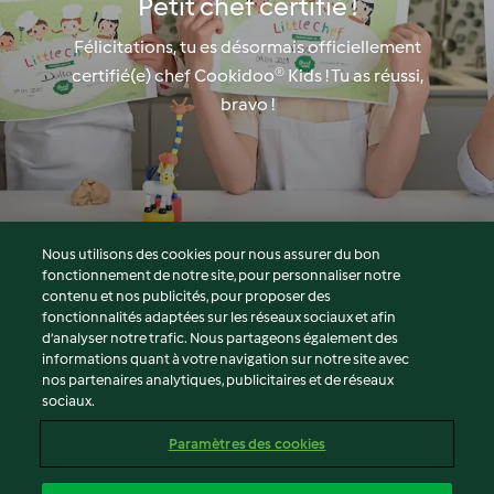
Petit chef certifié !
Félicitations, tu es désormais officiellement
certifié(e) chef Cookidoo® Kids ! Tu as réussi,
bravo !
Nous utilisons des cookies pour nous assurer du bon
fonctionnement de notre site, pour personnaliser notre
© Copyright 2026
contenu et nos publicités, pour proposer des
fonctionnalités adaptées sur les réseaux sociaux et afin
Conditions d'utilisation
d’analyser notre trafic. Nous partageons également des
Politique de confidentialité
informations quant à votre navigation sur notre site avec
Non-responsabilité
nos partenaires analytiques, publicitaires et de réseaux
sociaux.
Mentions légales
Cookies
Paramètres des cookies
Contenu du rapport