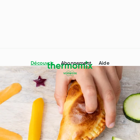
Découvrir
Abonnement
Aide
Thermomix® conseils &
dre avec Cookidoo®
astuces
 particuliers et
Occasions spéciales et
ces
saisons