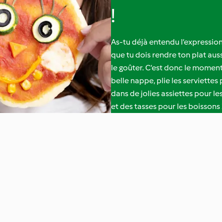
!
As-tu déjà entendu l’expression
que tu dois rendre ton plat auss
le goûter. C’est donc le moment 
belle nappe, plie les serviettes
dans de jolies assiettes pour le
et des tasses pour les boissons 