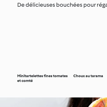
De délicieuses bouchées pour réga
Minitartelettes fines tomates
Choux au tarama
et comté