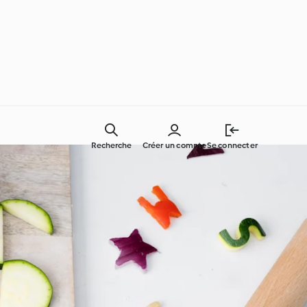
Recherche
Créer un compte
Se connecter
Des ingrédients simples !
Autour du monde avec
Cookidoo®