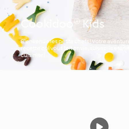
Cookidoo® Kids
Bienvenue les petits chefs ! Votre aventu
recette qui vous fait envie, suivez-la et 
cuisinier !