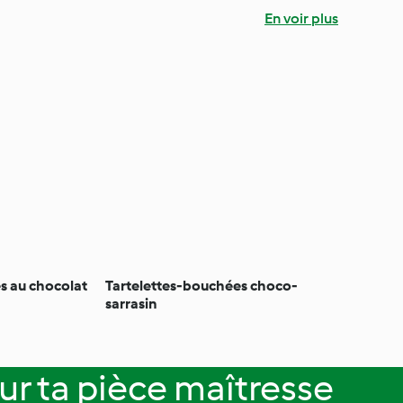
En voir plus
s au chocolat
Tartelettes-bouchées choco-
sarrasin
ur ta pièce maîtresse