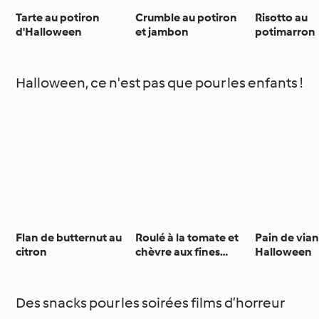
Tarte au potiron
Crumble au potiron
Risotto au
d'Halloween
et jambon
potimarron
Halloween, ce n'est pas que pour les enfants !
Flan de butternut au
Roulé à la tomate et
Pain de via
citron
chèvre aux fines
Halloween
herbes
Des snacks pour les soirées films d’horreur