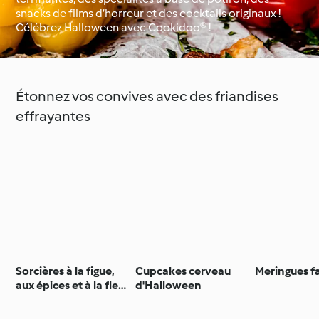
snacks de films d’horreur et des cocktails originaux !
Célébrez Halloween avec Cookidoo® !
Occasions spéciales et
Autour du monde avec
saisons
Cookidoo®
Étonnez vos convives avec des friandises
effrayantes
Sorcières à la figue,
Cupcakes cerveau
Meringues 
aux épices et à la fleur
d'Halloween
d'oranger