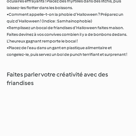
oculaires effrayants ! Placez des myrtilles dans des litchis, puis
laissez-les flotter dans les boissons.
•Comment appelle-t-on la phobie d’Halloween ? Préparez un
quiz d’Halloween ! (Indice : Samhainophobie)
•Remplissez un bocal de friandises d’Halloween faites maison.
Faites devinez à vos convives combien il y a de bonbons dedans.
L’heureux gagnant remporte le bocal !
•Placez de l’eau dans un gant en plastique alimentaire et
congelez-le, puis servez un bol de punch terrifiant et surprenant !
Faites parler votre créativité avec des
friandises