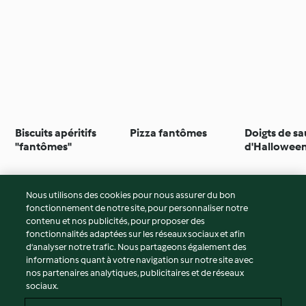
Biscuits apéritifs
Pizza fantômes
Doigts de sa
"fantômes"
d'Hallowee
Nous utilisons des cookies pour nous assurer du bon
fonctionnement de notre site, pour personnaliser notre
© Copyright 2026
contenu et nos publicités, pour proposer des
fonctionnalités adaptées sur les réseaux sociaux et afin
Conditions d'utilisation
d’analyser notre trafic. Nous partageons également des
Politique de confidentialité
informations quant à votre navigation sur notre site avec
Non-responsabilité
nos partenaires analytiques, publicitaires et de réseaux
sociaux.
Mentions légales