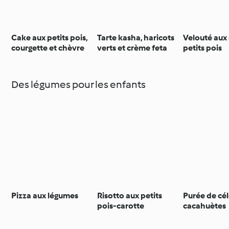
Cake aux petits pois,
Tarte kasha, haricots
Velouté aux
courgette et chèvre
verts et crème feta
petits pois
Des légumes pour les enfants
Pizza aux légumes
Risotto aux petits
Purée de cél
pois-carotte
cacahuètes