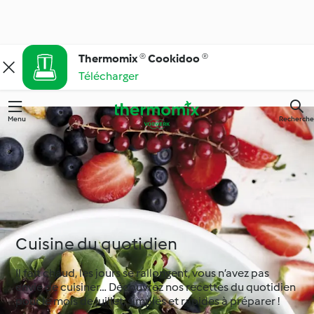
Thermomix ® Cookidoo ®
Télécharger
Menu
Recherche
Cuisine du quotidien
Il fait chaud, les jours se rallongent, vous n’avez pas
envie de cuisiner… Découvrez nos recettes du quotidien
pour le mois de juillet, simples et rapides à préparer !