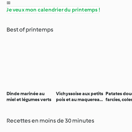
📅
Je veux mon calendrier du printemps !
Best of printemps
Dinde marinée au
Vichyssoise aux petits
Patates dou
miel et légumes verts
pois et au maquereau
farcies, cole
fumé
mayonnaise
sriracha
Recettes en moins de 30 minutes