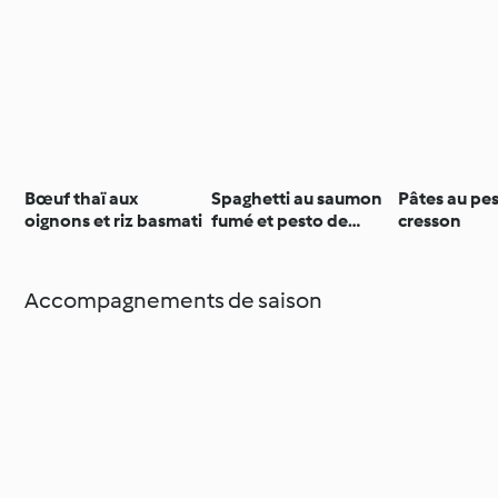
Bœuf thaï aux
Spaghetti au saumon
Pâtes au pe
oignons et riz basmati
fumé et pesto de
cresson
roquette
Accompagnements de saison