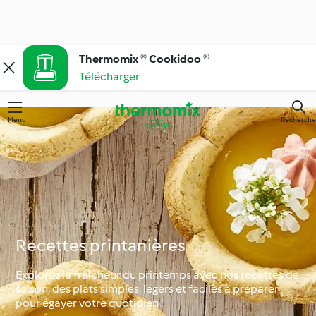
Thermomix ® Cookidoo ®
Télécharger
Menu
Recherche
Recettes printanières
Explorez la fraîcheur du printemps avec nos recettes de
saison, des plats simples, légers et faciles à préparer
pour égayer votre quotidien !