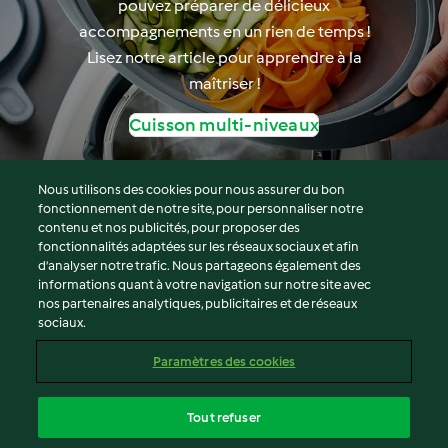
pouvez préparer de délicieux
accompagnements en un rien de temps !
Lisez notre article pour apprendre à la
maîtriser !
Cuisson multi-niveaux
Nous utilisons des cookies pour nous assurer du bon
fonctionnement de notre site, pour personnaliser notre
© Copyright 2026
contenu et nos publicités, pour proposer des
fonctionnalités adaptées sur les réseaux sociaux et afin
Conditions d'utilisation
d’analyser notre trafic. Nous partageons également des
Politique de confidentialité
informations quant à votre navigation sur notre site avec
Non-responsabilité
nos partenaires analytiques, publicitaires et de réseaux
sociaux.
Mentions légales
Cookies
Paramètres des cookies
Contenu du rapport
Résilier le contrat
Tout refuser
Déclaration d'accessibilité