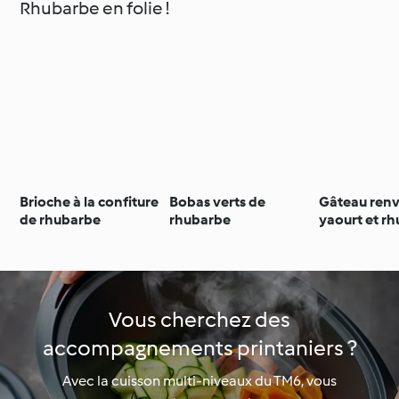
Rhubarbe en folie !
Brioche à la confiture
Bobas verts de
Gâteau renv
de rhubarbe
rhubarbe
yaourt et r
Vous cherchez des
accompagnements printaniers ?
Avec la cuisson multi-niveaux du TM6, vous