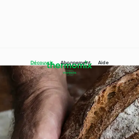
Découvrir
Abonnement
Aide
Thermomix® conseils &
dre avec Cookidoo®
astuces
 particuliers et
Occasions spéciales et
ces
saisons