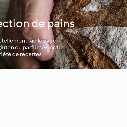
ection de pains
st tellement facile avec
gluten ou parfumés, notre
été de recettes !