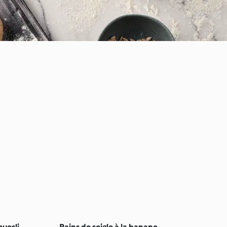
muesli
Pains de seigle à la banane