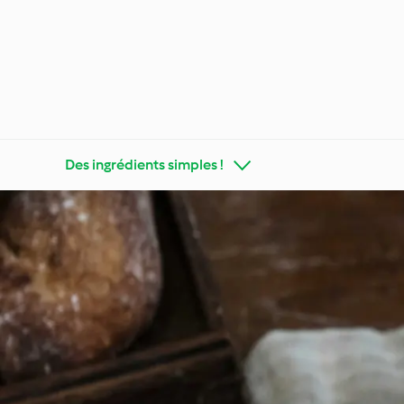
Des ingrédients simples !
Faites connaissance avec
Cookidoo®
Appren
Régimes
Cuisine de tous les jours
tendan