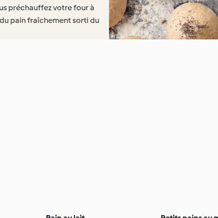
us préchauffez votre four à
 du pain fraîchement sorti du
Pain au lait
Petits pains au 