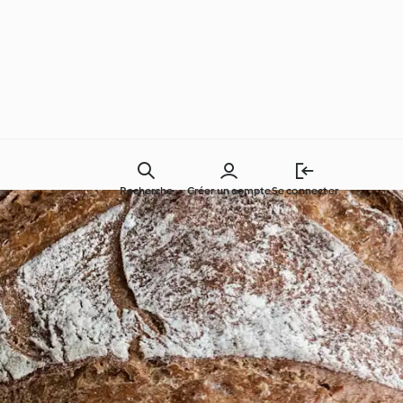
Recherche
Créer un compte
Se connecter
Des ingrédients simples !
Autour du monde avec
Cookidoo®