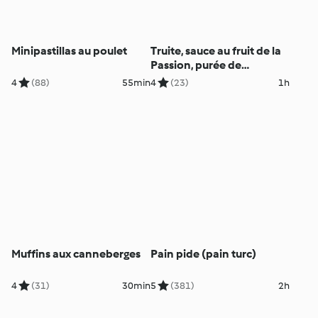
Minipastillas au poulet
Truite, sauce au fruit de la
Passion, purée de
butternut et tombée
4
(88)
55min
4
(23)
1h
d'épinard
Muffins aux canneberges
Pain pide (pain turc)
4
(31)
30min
5
(381)
2h