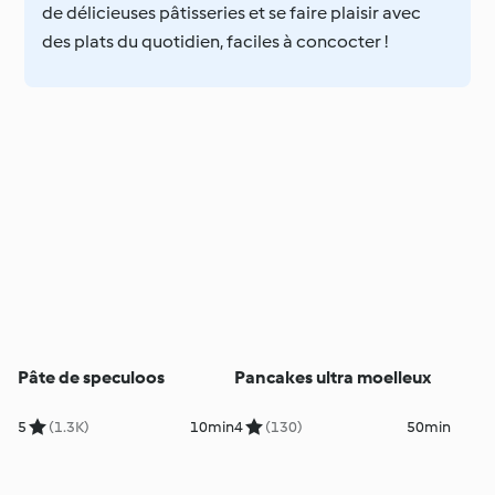
de délicieuses pâtisseries et se faire plaisir avec
des plats du quotidien, faciles à concocter !
Pâte de speculoos
Pancakes ultra moelleux
5
(1.3K)
10min
4
(130)
50min