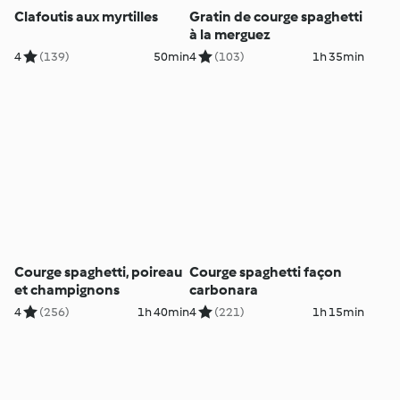
Clafoutis aux myrtilles
Gratin de courge spaghetti
à la merguez
4
(139)
50min
4
(103)
1h 35min
Courge spaghetti, poireau
Courge spaghetti façon
et champignons
carbonara
4
(256)
1h 40min
4
(221)
1h 15min