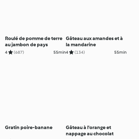
Roulé de pomme de terre
Gâteau aux amandes et à
au jambon de pays
la mandarine
4
(687)
55min
4
(134)
55min
Gratin poire-banane
Gâteau à l'orange et
nappage au chocolat