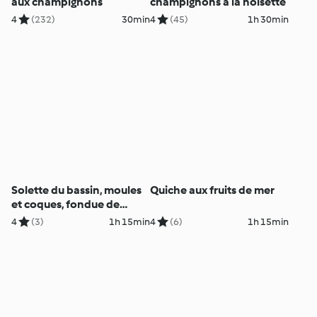
aux champignons
champignons à la noisette
4
(232)
30min
4
(45)
1h 30min
Solette du bassin, moules
Quiche aux fruits de mer
et coques, fondue de
poireau
4
(3)
1h 15min
4
(6)
1h 15min