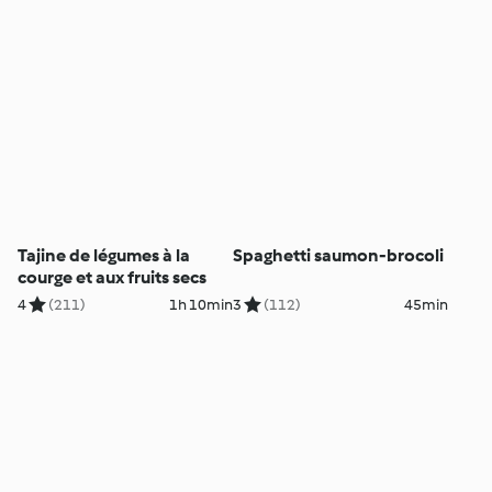
Tajine de légumes à la
Spaghetti saumon-brocoli
courge et aux fruits secs
4
(211)
1h 10min
3
(112)
45min