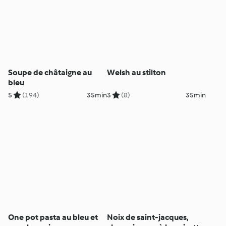
Soupe de châtaigne au
Welsh au stilton
bleu
5
(194)
35min
3
(8)
35min
One pot pasta au bleu et
Noix de saint-jacques,