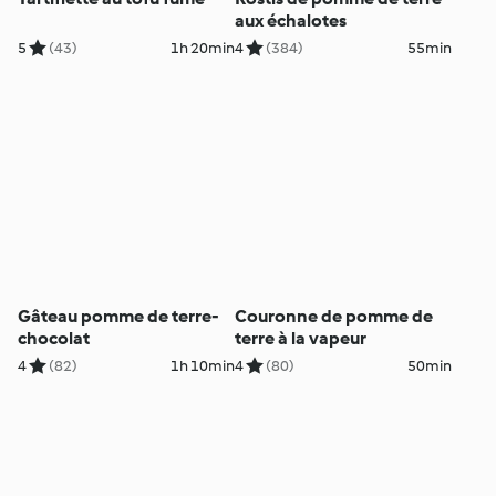
aux échalotes
5
(43)
1h 20min
4
(384)
55min
Gâteau pomme de terre-
Couronne de pomme de
chocolat
terre à la vapeur
4
(82)
1h 10min
4
(80)
50min