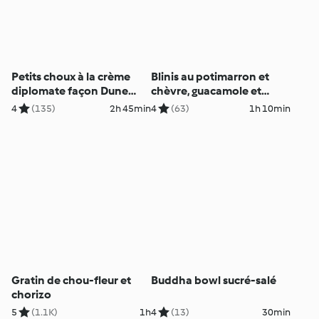
Petits choux à la crème
Blinis au potimarron et
diplomate façon Dune
chèvre, guacamole et
blanche
jambon de Parme
4
(135)
2h 45min
4
(63)
1h 10min
Gratin de chou-fleur et
Buddha bowl sucré-salé
chorizo
5
(1.1K)
1h
4
(13)
30min