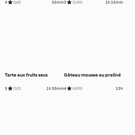
4
(60)
55min
3
(140)
1h 15min
Tarte aux fruits secs
Gâteau mousse au praliné
5
(10)
1h 35min
4
(439)
13h