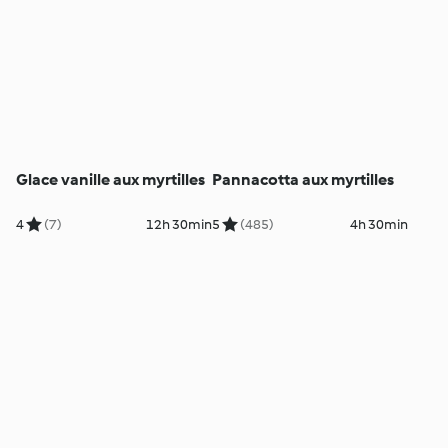
Glace vanille aux myrtilles
Pannacotta aux myrtilles
4
(7)
12h 30min
5
(485)
4h 30min