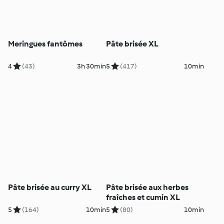
Meringues fantômes
Pâte brisée XL
4
(43)
3h 30min
5
(417)
10min
Pâte brisée au curry XL
Pâte brisée aux herbes
fraîches et cumin XL
5
(164)
10min
5
(80)
10min