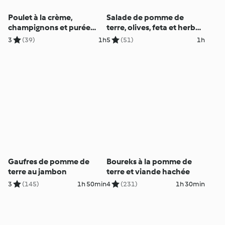
Poulet à la crème,
Salade de pomme de
champignons et purée
terre, olives, feta et herbes
pomme-panais
fraîches
3
(39)
1h
5
(51)
1h
Gaufres de pomme de
Boureks à la pomme de
terre au jambon
terre et viande hachée
3
(145)
1h 50min
4
(231)
1h 30min