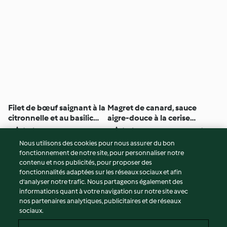
Filet de bœuf saignant à la
Magret de canard, sauce
citronnelle et au basilic
aigre-douce à la cerise
(cuisson sous-vide)
(cuisson sous-vide)
5
(10)
2h
5
(30)
2h 30min
Nous utilisons des cookies pour nous assurer du bon
fonctionnement de notre site, pour personnaliser notre
© Copyright 2026
contenu et nos publicités, pour proposer des
fonctionnalités adaptées sur les réseaux sociaux et afin
Conditions d'utilisation
d’analyser notre trafic. Nous partageons également des
Politique de confidentialité
informations quant à votre navigation sur notre site avec
Non-responsabilité
nos partenaires analytiques, publicitaires et de réseaux
sociaux.
Mentions légales