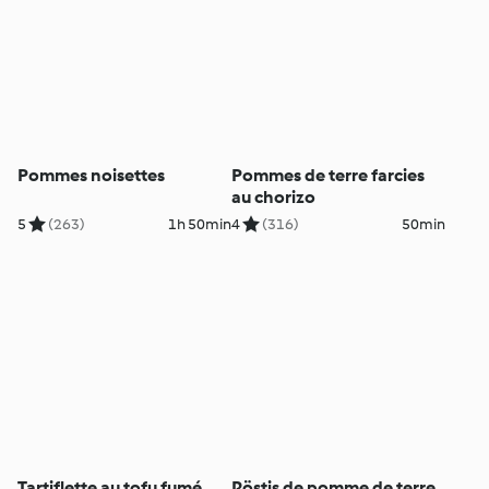
Pommes noisettes
Pommes de terre farcies
au chorizo
5
(263)
1h 50min
4
(316)
50min
Tartiflette au tofu fumé
Röstis de pomme de terre