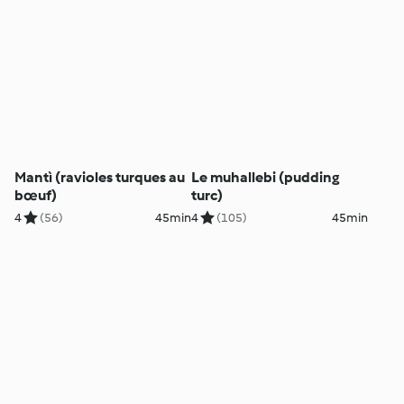
Mantì (ravioles turques au
Le muhallebi (pudding
bœuf)
turc)
4
(56)
45min
4
(105)
45min