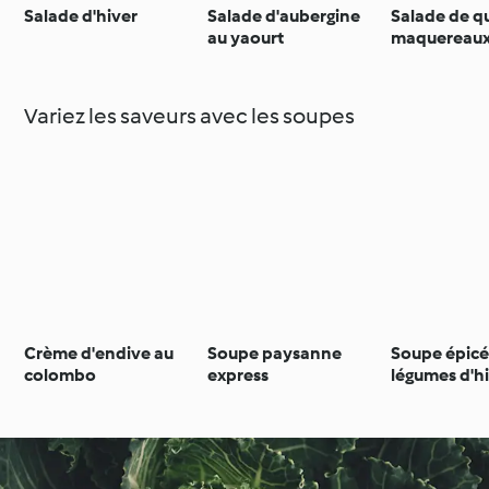
Salade d'hiver
Salade d'aubergine
Salade de q
au yaourt
maquereaux 
l'orange
Variez les saveurs avec les soupes
Crème d'endive au
Soupe paysanne
Soupe épicé
colombo
express
légumes d'h