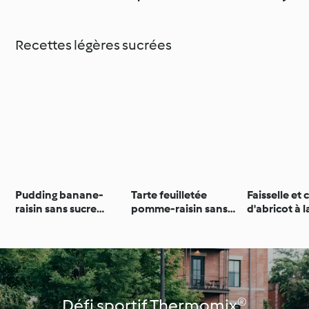
pignons
germées
Recettes légères sucrées
Pudding banane-
Tarte feuilletée
Faisselle et 
raisin sans sucre
pomme-raisin sans
d'abricot à l
ajouté
sucre ajouté
cardamome 
Défi sportif Thermomix®