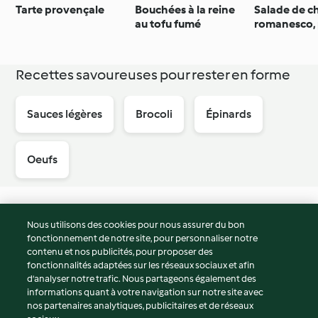
Tarte provençale
Bouchées à la reine
Salade de c
au tofu fumé
romanesco, 
roquefort
Recettes savoureuses pour rester en forme
Sauces légères
Brocoli
Épinards
Oeufs
Nous utilisons des cookies pour nous assurer du bon
fonctionnement de notre site, pour personnaliser notre
© Copyright 2026
contenu et nos publicités, pour proposer des
fonctionnalités adaptées sur les réseaux sociaux et afin
Conditions d'utilisation
d’analyser notre trafic. Nous partageons également des
Politique de confidentialité
informations quant à votre navigation sur notre site avec
Non-responsabilité
nos partenaires analytiques, publicitaires et de réseaux